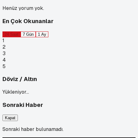
Henüz yorum yok.
En Çok Okunanlar
24 Saat
7 Gün
1 Ay
1
2
3
4
5
Döviz / Altın
Yükleniyor…
Sonraki Haber
Kapat
Sonraki haber bulunamadı.