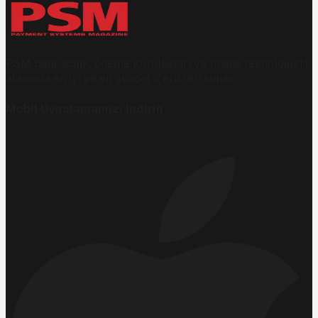
PSM bankacılık, ödeme kuruluşları ve finans teknolojileri
alanında en iyi ve en güncel içerikleri sunar.
Mobil Uygulamamızı İndirin