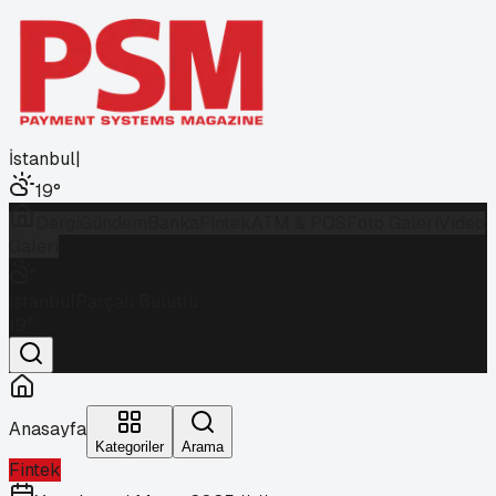
İstanbul
|
19
°
Dergi
Gündem
Banka
Fintek
ATM & POS
Foto Galeri
Video
Galeri
İstanbul
Parçalı Bulutlu
19
°
Anasayfa
Kategoriler
Arama
Fintek