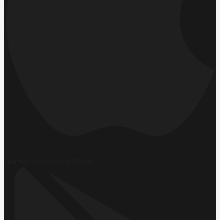
Hemen İndirin
App Store