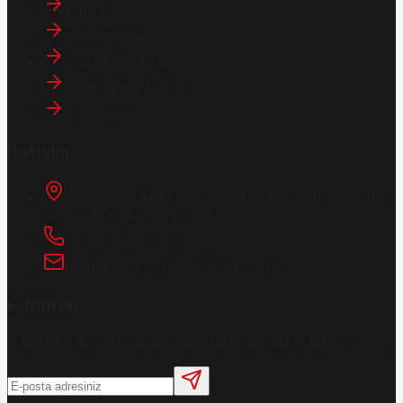
Künye
Hakkımızda
Gizlilik Politikası
Aydınlatma Metni
KVKK Metni
İletişim
Osmanağa Mah. Hasırcıbaşı Cad.
Hasırcıbaşı Apt.
No:15/3
Kadıköy/İstanbul
+90 216 550 10 61 / 62
bbekar@akilliyasamdergisi.com
E-Bülten
Haberleri güncel olarak e-postanızdan takip edebilirsiniz!