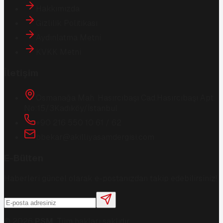
Hakkımızda
Gizlilik Politikası
Aydınlatma Metni
KVKK Metni
İletişim
Osmanağa Mah. Hasırcıbaşı Cad.
Hasırcıbaşı Apt.
No:15/3
Kadıköy/İstanbul
+90 216 550 10 61 / 62
bbekar@akilliyasamdergisi.com
E-Bülten
Haberleri güncel olarak e-postanızdan takip edebilirsiniz!
©
2026
PSM
. Tüm hakları saklıdır.