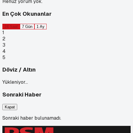
Henüz yorum yok.
En Çok Okunanlar
24 Saat
7 Gün
1 Ay
1
2
3
4
5
Döviz / Altın
Yükleniyor…
Sonraki Haber
Kapat
Sonraki haber bulunamadı.