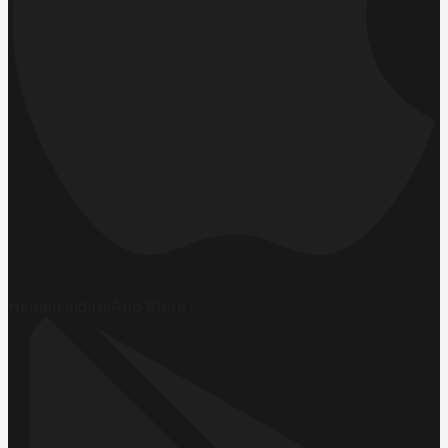
Hemen İndirin
App Store