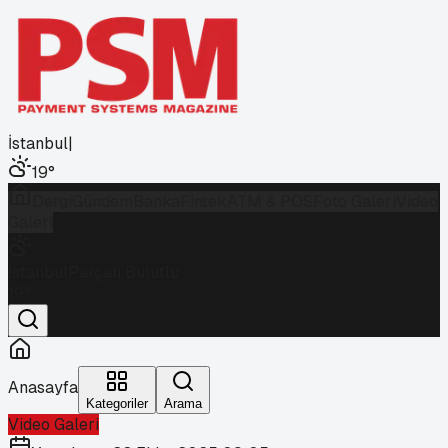
İstanbul
|
19
°
Dergi
Gündem
Banka
Fintek
ATM & POS
Foto Galeri
Video
Galeri
İstanbul
Parçalı Bulutlu
19
°
Anasayfa
Kategoriler
Arama
Video Galeri