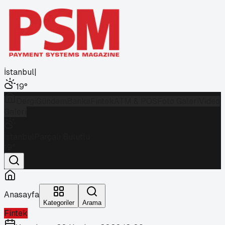
İstanbul
|
19
°
Dergi
Gündem
Banka
Fintek
ATM & POS
Foto Galeri
Video
Galeri
İstanbul
Parçalı Bulutlu
19
°
Anasayfa
Kategoriler
Arama
Fintek