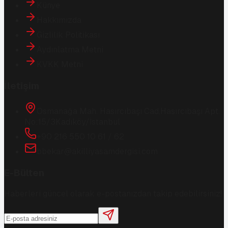
Künye
Hakkımızda
Gizlilik Politikası
Aydınlatma Metni
KVKK Metni
İletişim
Osmanağa Mah. Hasırcıbaşı Cad.
Hasırcıbaşı Apt.
No:15/3
Kadıköy/İstanbul
+90 216 550 10 61 / 62
bbekar@akilliyasamdergisi.com
E-Bülten
Haberleri güncel olarak e-postanızdan takip edebilirsiniz!