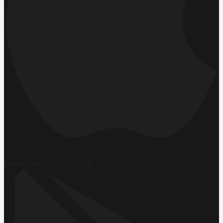
Hemen İndirin
App Store