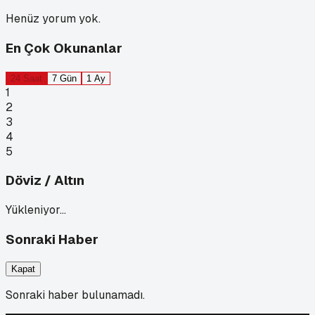
Henüz yorum yok.
En Çok Okunanlar
24 Saat
7 Gün
1 Ay
1
2
3
4
5
Döviz / Altın
Yükleniyor…
Sonraki Haber
Kapat
Sonraki haber bulunamadı.