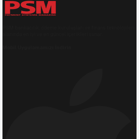
PSM bankacılık, ödeme kuruluşları ve finans teknolojileri
alanında en iyi ve en güncel içerikleri sunar.
Mobil Uygulamamızı İndirin