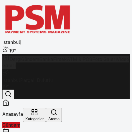
İstanbul
|
19
°
Dergi
Gündem
Banka
Fintek
ATM & POS
Foto Galeri
Video
Galeri
İstanbul
Parçalı Bulutlu
19
°
Anasayfa
Kategoriler
Arama
Gündem