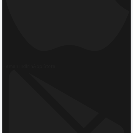
Hemen İndirin
App Store