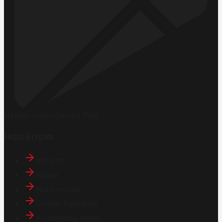
Hemen İndirin
Google Play
Hızlı Erişim
İletişim
Künye
Hakkımızda
Gizlilik Politikası
Aydınlatma Metni