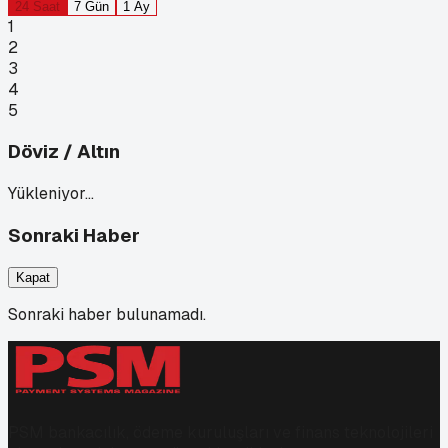
24 Saat
7 Gün
1 Ay
1
2
3
4
5
Döviz / Altın
Yükleniyor…
Sonraki Haber
Kapat
Sonraki haber bulunamadı.
PSM bankacılık, ödeme kuruluşları ve finans teknolojileri