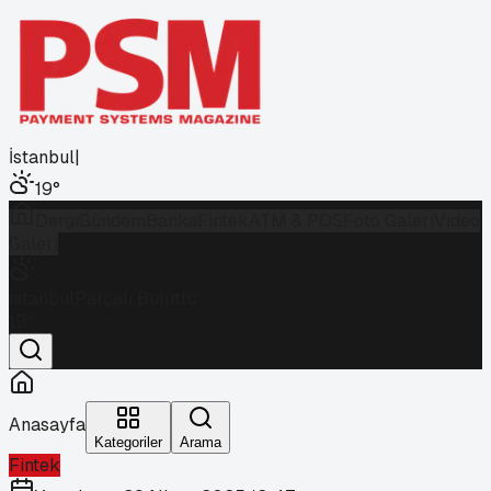
İstanbul
|
19
°
Dergi
Gündem
Banka
Fintek
ATM & POS
Foto Galeri
Video
Galeri
İstanbul
Parçalı Bulutlu
19
°
Anasayfa
Kategoriler
Arama
Fintek