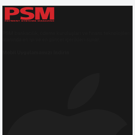
PSM bankacılık, ödeme kuruluşları ve finans teknolojileri
alanında en iyi ve en güncel içerikleri sunar.
Mobil Uygulamamızı İndirin