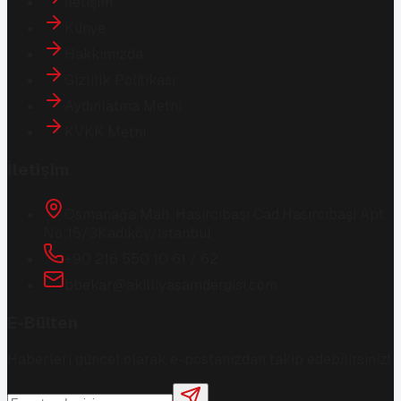
İletişim
Künye
Hakkımızda
Gizlilik Politikası
Aydınlatma Metni
KVKK Metni
İletişim
Osmanağa Mah. Hasırcıbaşı Cad.
Hasırcıbaşı Apt.
No:15/3
Kadıköy/İstanbul
+90 216 550 10 61 / 62
bbekar@akilliyasamdergisi.com
E-Bülten
Haberleri güncel olarak e-postanızdan takip edebilirsiniz!