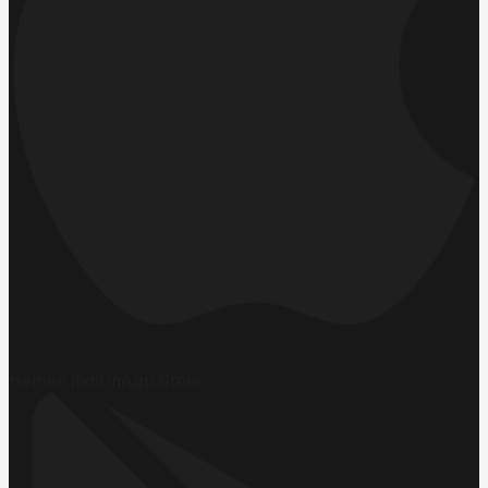
Hemen İndirin
App Store