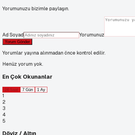
Yorumunuzu bizimle paylaşın.
Ad Soyad
Yorumunuz
Yorum Gönder
Yorumlar yayına alınmadan önce kontrol edilir.
Henüz yorum yok.
En Çok Okunanlar
24 Saat
7 Gün
1 Ay
1
2
3
4
5
Döviz / Altın