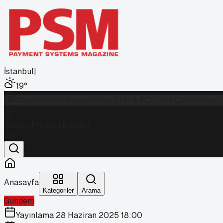
İstanbul
|
19
°
Dergi
Gündem
Banka
Fintek
ATM & POS
Foto Galeri
Video 
İstanbul
Parçalı Bulutlu
19
°
Anasayfa
Kategoriler
Arama
Gündem
Yayınlama
28 Haziran 2025 18:00