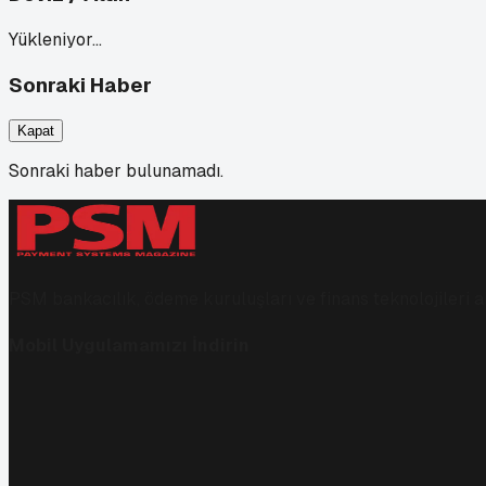
Yükleniyor…
Sonraki Haber
Kapat
Sonraki haber bulunamadı.
PSM bankacılık, ödeme kuruluşları ve finans teknolojileri al
Mobil Uygulamamızı İndirin