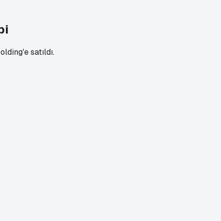
bi
lding'e satıldı.