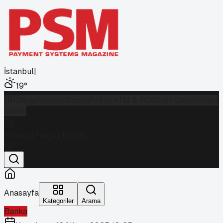
İstanbul
|
19
°
Dergi
Gündem
Banka
Fintek
ATM & POS
Foto Galeri
Video
Galeri
İstanbul
Parçalı Bulutlu
19
°
Anasayfa
Kategoriler
Arama
Banka