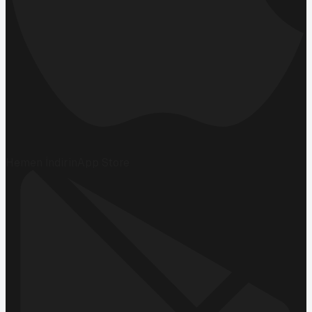
Hemen İndirin
App Store