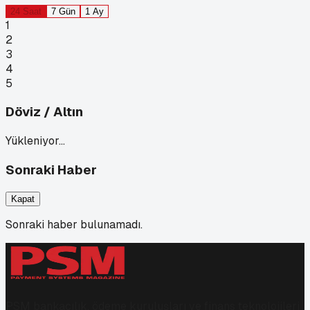
24 Saat
7 Gün
1 Ay
1
2
3
4
5
Döviz / Altın
Yükleniyor…
Sonraki Haber
Kapat
Sonraki haber bulunamadı.
PSM bankacılık, ödeme kuruluşları ve finans teknolojileri