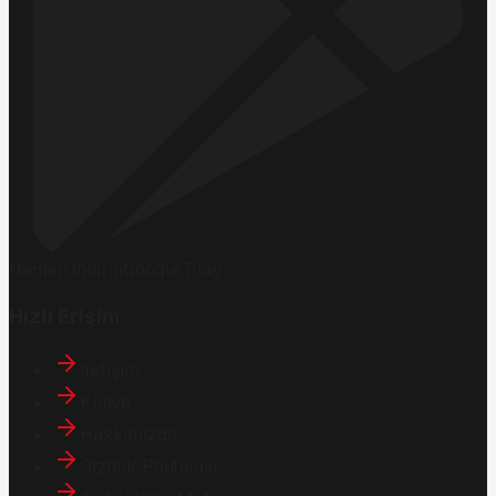
Hemen İndirin
Google Play
Hızlı Erişim
İletişim
Künye
Hakkımızda
Gizlilik Politikası