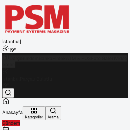
İstanbul
|
19
°
Dergi
Gündem
Banka
Fintek
ATM & POS
Foto Galeri
Video
Galeri
İstanbul
Parçalı Bulutlu
19
°
Anasayfa
Kategoriler
Arama
Gündem