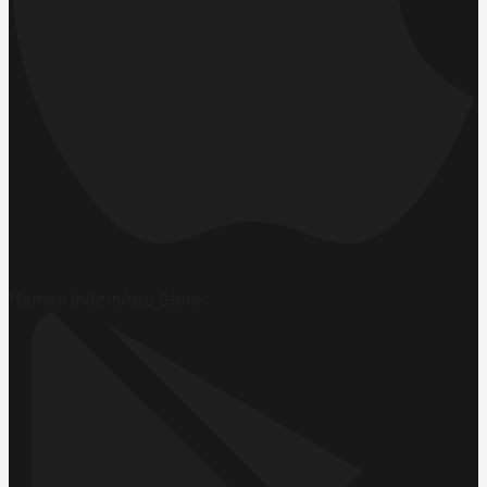
Hemen İndirin
App Store