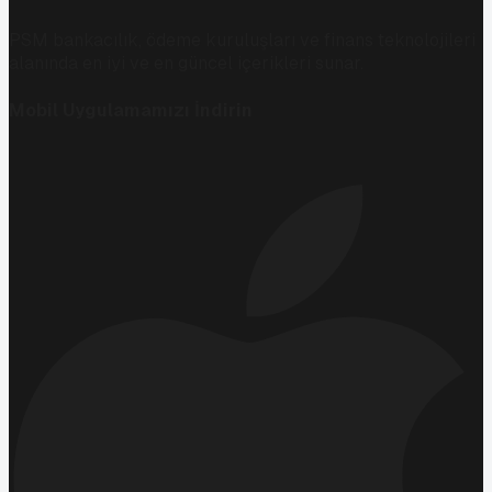
PSM bankacılık, ödeme kuruluşları ve finans teknolojileri
alanında en iyi ve en güncel içerikleri sunar.
Mobil Uygulamamızı İndirin