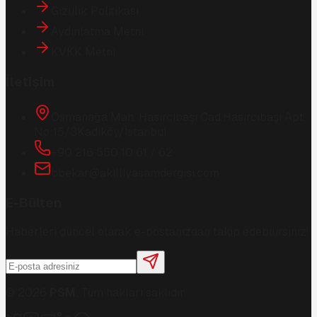
Gizlilik Politikası
Aydınlatma Metni
KVKK Metni
İletişim
Osmanağa Mah. Hasırcıbaşı Cad.
Hasırcıbaşı Apt.
No:15/3
Kadıköy/İstanbul
+90 216 550 10 61 / 62
bbekar@akilliyasamdergisi.com
E-Bülten
Haberleri güncel olarak e-postanızdan takip edebilirsiniz!
©
2026
PSM
. Tüm hakları saklıdır.