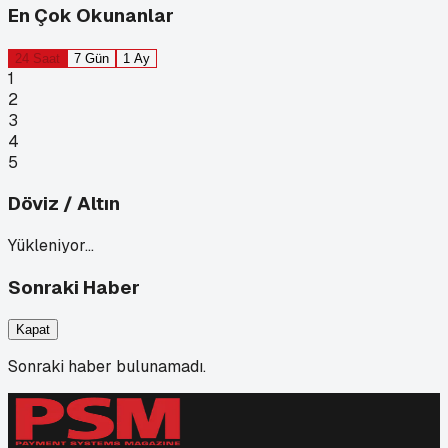
En Çok Okunanlar
24 Saat
7 Gün
1 Ay
1
2
3
4
5
Döviz / Altın
Yükleniyor…
Sonraki Haber
Kapat
Sonraki haber bulunamadı.