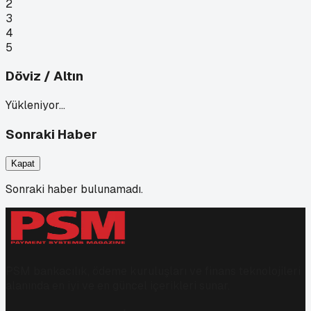
2
3
4
5
Döviz / Altın
Yükleniyor…
Sonraki Haber
Kapat
Sonraki haber bulunamadı.
PSM bankacılık, ödeme kuruluşları ve finans teknolojileri
alanında en iyi ve en güncel içerikleri sunar.