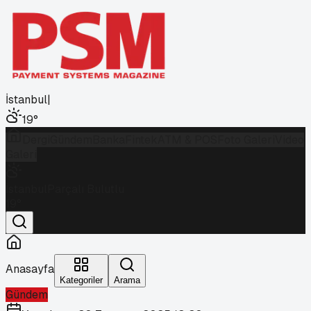
İstanbul
|
19
°
Dergi
Gündem
Banka
Fintek
ATM & POS
Foto Galeri
Video
Galeri
İstanbul
Parçalı Bulutlu
19
°
Anasayfa
Kategoriler
Arama
Gündem