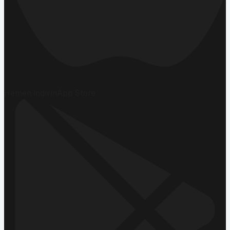
Hemen İndirin
App Store