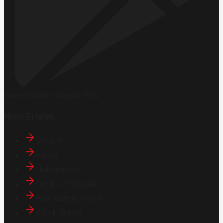
Hemen İndirin
Google Play
Hızlı Erişim
İletişim
Künye
Hakkımızda
Gizlilik Politikası
Aydınlatma Metni
KVKK Metni