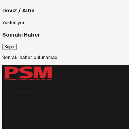
Döviz / Altın
Yükleniyor…
Sonraki Haber
Kapat
Sonraki haber bulunamadı.
PSM bankacılık, ödeme kuruluşları ve finans teknolojileri al
Mobil Uygulamamızı İndirin