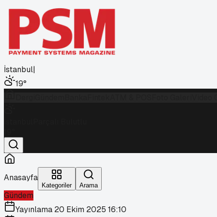
İstanbul
|
19
°
Dergi
Gündem
Banka
Fintek
ATM & POS
Foto Galeri
Video 
İstanbul
Parçalı Bulutlu
19
°
Anasayfa
Kategoriler
Arama
Gündem
Yayınlama
20 Ekim 2025 16:10