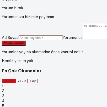
Yorum bırak
Yorumunuzu bizimle paylaşın.
Ad Soyad
Yorumunuz
Yorum Gönder
Yorumlar yayına alınmadan önce kontrol edilir.
Henüz yorum yok.
En Çok Okunanlar
24 Saat
7 Gün
1 Ay
1
2
3
4
5