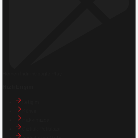
Hemen İndirin
Google Play
Hızlı Erişim
İletişim
Künye
Hakkımızda
Gizlilik Politikası
Aydınlatma Metni