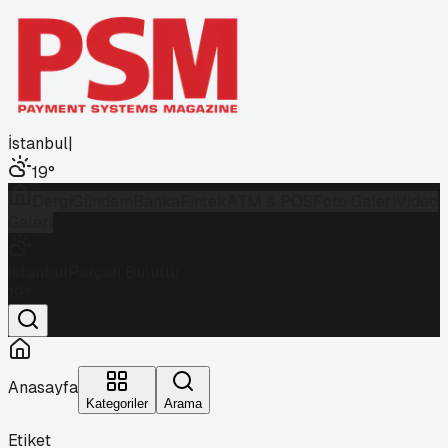
İstanbul
|
19
°
Dergi
Gündem
Banka
Fintek
ATM & POS
Foto Galeri
Video
Galeri
İstanbul
Parçalı Bulutlu
19
°
Anasayfa
Kategoriler
Arama
Etiket