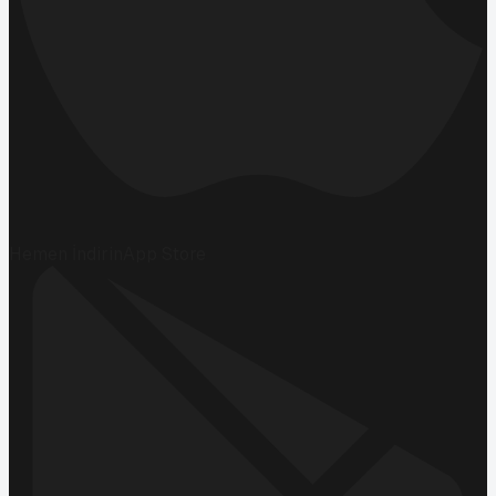
Hemen İndirin
App Store