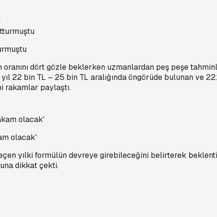
n
urmuştu
m oranını dört gözle beklerken uzmanlardan peş peşe tahmin
yıl 22 bin TL – 25 bin TL aralığında öngörüde bulunan ve 22.
i rakamlar paylaştı.
am olacak'
geçen yılki formülün devreye girebileceğini belirterek beklenti
una dikkat çekti.