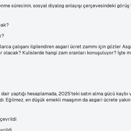
enme sürecinin, sosyal diyalog anlayışı çerçevesindeki görüş 
k?
nlarca çalışanı ilgilendiren asgari ücret zammı için gözler As
adar olacak? Kulislerde hangi zam oranları konuşuluyor? İşte m
dair yaptığı hesaplamada, 2025’teki satın alma gücü kaybı v
dı. Eğilmez, en düşük emekli maaşının da asgari ücrete yakın 
vrildi