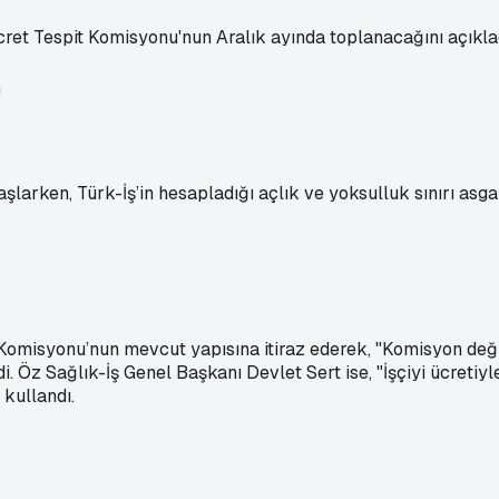
ret Tespit Komisyonu'nun Aralık ayında toplanacağını açıklad
n
arken, Türk-İş’in hesapladığı açlık ve yoksulluk sınırı asgari
omisyonu’nun mevcut yapısına itiraz ederek, "Komisyon deği
i. Öz Sağlık-İş Genel Başkanı Devlet Sert ise, "İşçiyi ücretiy
 kullandı.