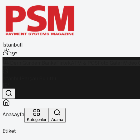
İstanbul
|
19
°
Dergi
Gündem
Banka
Fintek
ATM & POS
Foto Galeri
Video 
İstanbul
Parçalı Bulutlu
19
°
Anasayfa
Kategoriler
Arama
Etiket