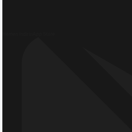
Hemen İndirin
App Store