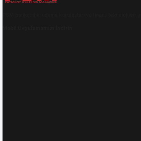
PSM bankacılık, ödeme kuruluşları ve finans teknolojileri al
Mobil Uygulamamızı İndirin