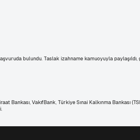
başvuruda bulundu. Taslak izahname kamuoyuyla paylaşıldı, g
iraat Bankası, VakıfBank, Türkiye Sınai Kalkınma Bankası (TS
.