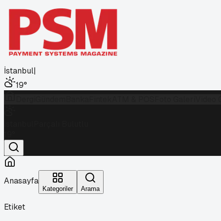
İstanbul
|
19
°
Dergi
Gündem
Banka
Fintek
ATM & POS
Foto Galeri
Video 
İstanbul
Parçalı Bulutlu
19
°
Anasayfa
Kategoriler
Arama
Etiket