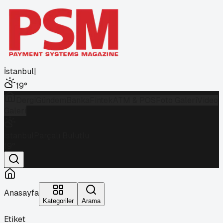
İstanbul
|
19
°
Dergi
Gündem
Banka
Fintek
ATM & POS
Foto Galeri
Video
Galeri
İstanbul
Parçalı Bulutlu
19
°
Anasayfa
Kategoriler
Arama
Etiket