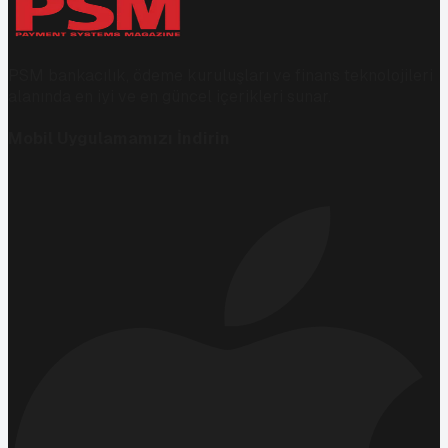
PSM bankacılık, ödeme kuruluşları ve finans teknolojileri
alanında en iyi ve en güncel içerikleri sunar.
Mobil Uygulamamızı İndirin