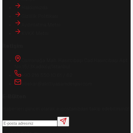
Hakkımızda
Gizlilik Politikası
Aydınlatma Metni
KVKK Metni
İletişim
Osmanağa Mah. Hasırcıbaşı Cad.
Hasırcıbaşı Apt.
No:15/3
Kadıköy/İstanbul
+90 216 550 10 61 / 62
bbekar@akilliyasamdergisi.com
E-Bülten
Haberleri güncel olarak e-postanızdan takip edebilirsiniz!