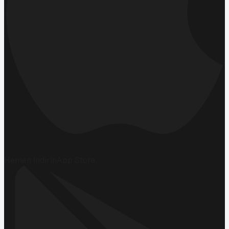
Hemen İndirin
App Store