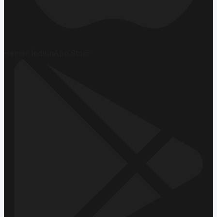
Hemen İndirin
App Store