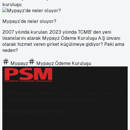
kuruluşu
Mypayz’de neler oluyor?
2007 yılında kurulan, 2023 yılında TCMB' den yeni
lisanslarını alarak Mypayz Ödeme Kuruluşu A.Ş ünvanı
olarak hizmet veren şirket küçülmeye gidiyor? Peki ama
neden?
Mypayz
Mypayz Ödeme Kuruluşu
PSM bankacılık, ödeme kuruluşları ve finans teknolojileri
alanında en iyi ve en güncel içerikleri sunar.
Mobil Uygulamamızı İndirin