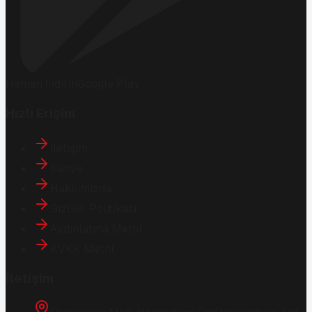
Hemen İndirin
Google Play
Hızlı Erişim
İletişim
Künye
Hakkımızda
Gizlilik Politikası
Aydınlatma Metni
KVKK Metni
İletişim