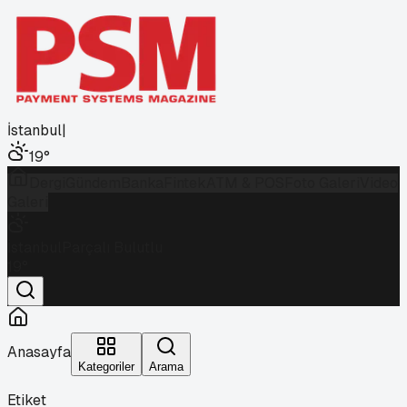
İstanbul
|
19
°
Dergi
Gündem
Banka
Fintek
ATM & POS
Foto Galeri
Video
Galeri
İstanbul
Parçalı Bulutlu
19
°
Anasayfa
Kategoriler
Arama
Etiket