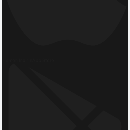
Hemen İndirin
App Store