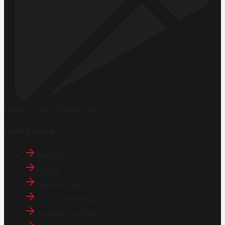
Hemen İndirin
Google Play
Hızlı Erişim
İletişim
Künye
Hakkımızda
Gizlilik Politikası
Aydınlatma Metni