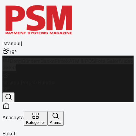
İstanbul
|
19
°
Dergi
Gündem
Banka
Fintek
ATM & POS
Foto Galeri
Video
Galeri
İstanbul
Parçalı Bulutlu
19
°
Anasayfa
Kategoriler
Arama
Etiket