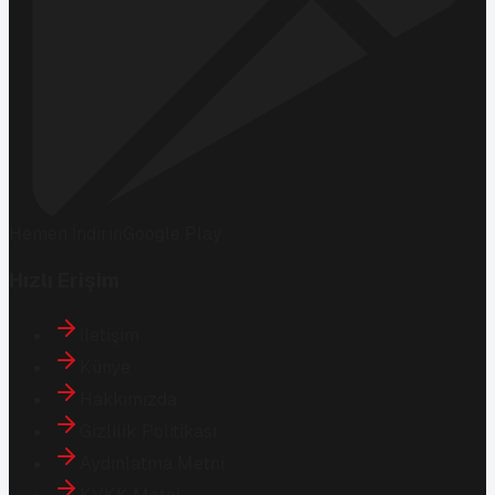
Hemen İndirin
Google Play
Hızlı Erişim
İletişim
Künye
Hakkımızda
Gizlilik Politikası
Aydınlatma Metni