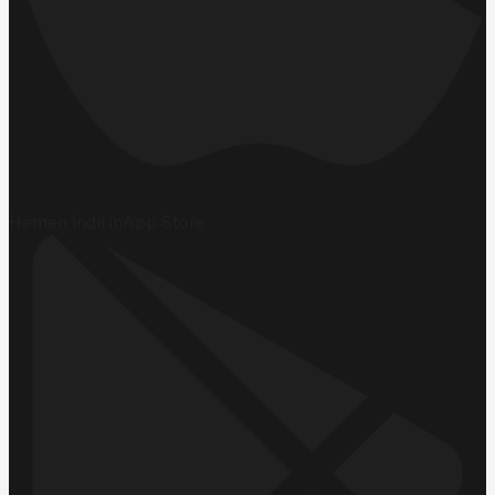
Hemen İndirin
App Store