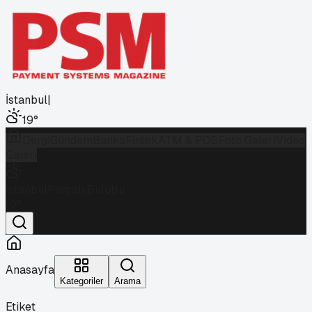
İstanbul
|
19
°
Dergi
Gündem
Banka
Fintek
ATM & POS
Foto Galeri
Video
Galeri
İstanbul
Parçalı Bulutlu
19
°
Anasayfa
Kategoriler
Arama
Etiket