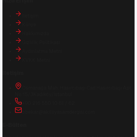
Hızlı Erişim
İletişim
Künye
Hakkımızda
Gizlilik Politikası
Aydınlatma Metni
KVKK Metni
İletişim
Osmanağa Mah. Hasırcıbaşı Cad.
Hasırcıbaşı Apt.
No:15/3
Kadıköy/İstanbul
+90 216 550 10 61 / 62
bbekar@akilliyasamdergisi.com
E-Bülten