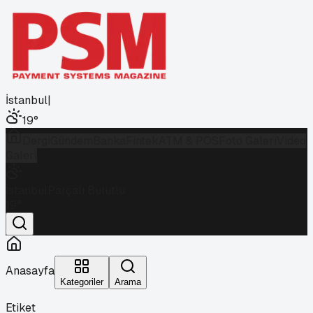
İstanbul
|
19
°
Dergi
Gündem
Banka
Fintek
ATM & POS
Foto Galeri
Video
Galeri
İstanbul
Parçalı Bulutlu
19
°
Anasayfa
Kategoriler
Arama
Etiket