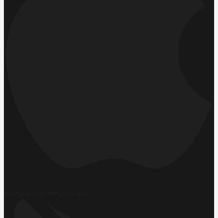
Hemen İndirin
App Store