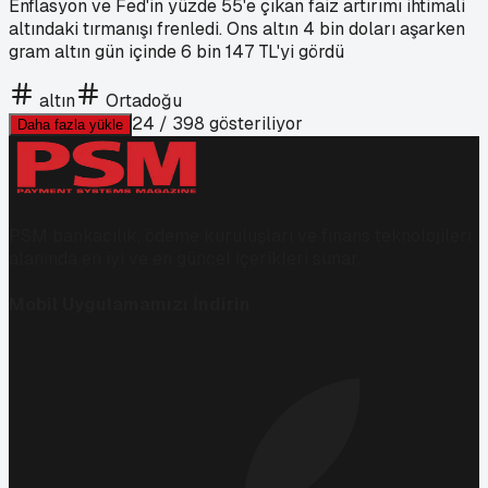
Enflasyon ve Fed'in yüzde 55'e çıkan faiz artırımı ihtimali
altındaki tırmanışı frenledi. Ons altın 4 bin doları aşarken
gram altın gün içinde 6 bin 147 TL'yi gördü
altın
Ortadoğu
24
/
398
gösteriliyor
Daha fazla yükle
PSM bankacılık, ödeme kuruluşları ve finans teknolojileri
alanında en iyi ve en güncel içerikleri sunar.
Mobil Uygulamamızı İndirin