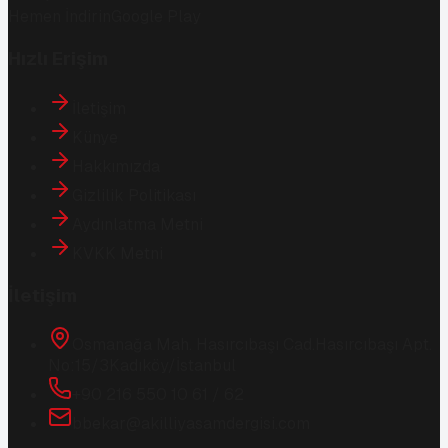
Hemen İndirin
Google Play
Hızlı Erişim
İletişim
Künye
Hakkımızda
Gizlilik Politikası
Aydınlatma Metni
KVKK Metni
İletişim
Osmanağa Mah. Hasırcıbaşı Cad.
Hasırcıbaşı Apt.
No:15/3
Kadıköy/İstanbul
+90 216 550 10 61 / 62
bbekar@akilliyasamdergisi.com