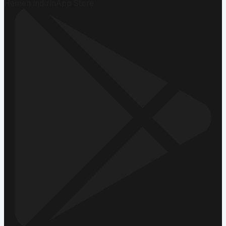
Hemen İndirin
App Store