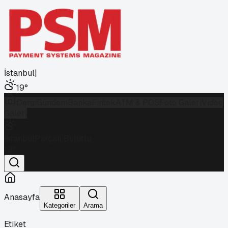
İstanbul
|
19
°
Dergi
Gündem
Banka
Fintek
ATM & POS
Foto Galeri
Video
Galeri
İstanbul
Parçalı Bulutlu
19
°
Anasayfa
Kategoriler
Arama
Etiket