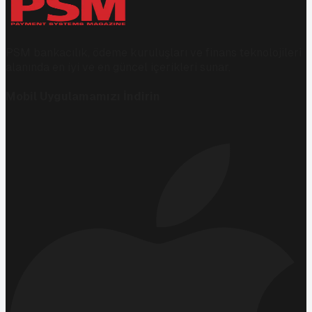
PSM bankacılık, ödeme kuruluşları ve finans teknolojileri
alanında en iyi ve en güncel içerikleri sunar.
Mobil Uygulamamızı İndirin