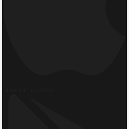
Hemen İndirin
App Store