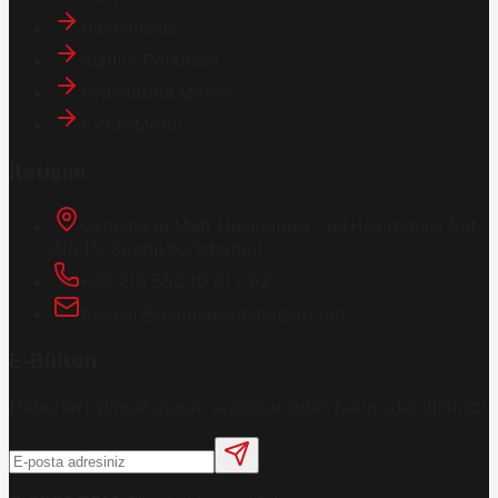
Hakkımızda
Gizlilik Politikası
Aydınlatma Metni
KVKK Metni
İletişim
Osmanağa Mah. Hasırcıbaşı Cad.
Hasırcıbaşı Apt.
No:15/3
Kadıköy/İstanbul
+90 216 550 10 61 / 62
bbekar@akilliyasamdergisi.com
E-Bülten
Haberleri güncel olarak e-postanızdan takip edebilirsiniz!