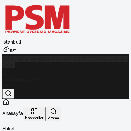
İstanbul
|
19
°
Dergi
Gündem
Banka
Fintek
ATM & POS
Foto Galeri
Video
Galeri
İstanbul
Parçalı Bulutlu
19
°
Anasayfa
Kategoriler
Arama
Etiket