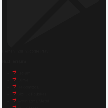
Hemen İndirin
Google Play
Hızlı Erişim
İletişim
Künye
Hakkımızda
Gizlilik Politikası
Aydınlatma Metni