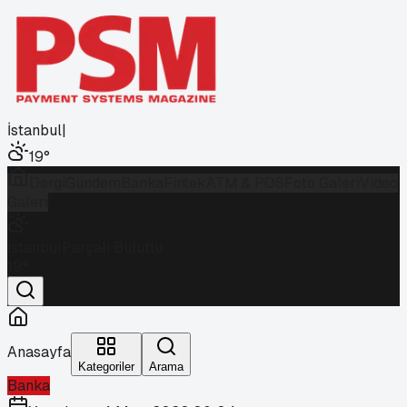
İstanbul
|
19
°
Dergi
Gündem
Banka
Fintek
ATM & POS
Foto Galeri
Video
Galeri
İstanbul
Parçalı Bulutlu
19
°
Anasayfa
Kategoriler
Arama
Banka