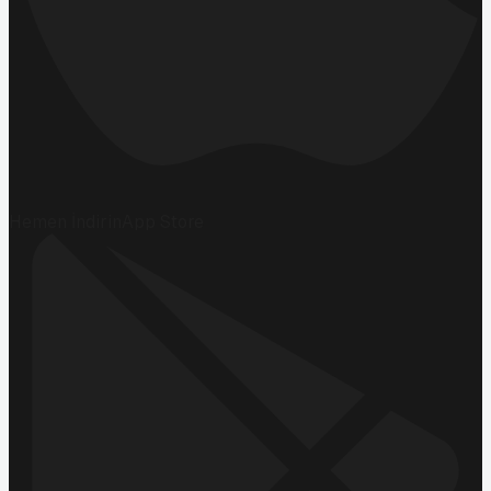
Hemen İndirin
App Store