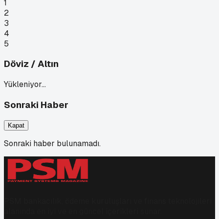
1
2
3
4
5
Döviz / Altın
Yükleniyor…
Sonraki Haber
Kapat
Sonraki haber bulunamadı.
PSM bankacılık, ödeme kuruluşları ve finans teknolojileri
alanında en iyi ve en güncel içerikleri sunar.