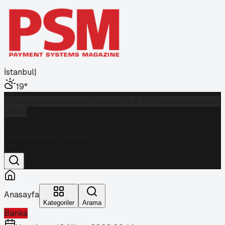
İstanbul
|
19
°
Dergi
Gündem
Banka
Fintek
ATM & POS
Foto Galeri
Video
Galeri
İstanbul
Parçalı Bulutlu
19
°
Anasayfa
Kategoriler
Arama
Banka