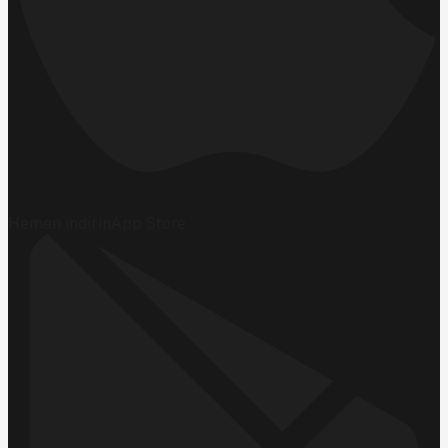
Hemen İndirin
App Store