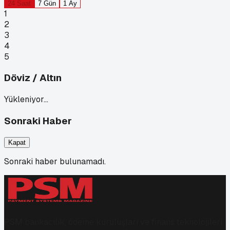
24 Saat
7 Gün
1 Ay
1
2
3
4
5
Döviz / Altın
Yükleniyor…
Sonraki Haber
Kapat
Sonraki haber bulunamadı.
PSM bankacılık, ödeme kuruluşları ve finans teknolojileri