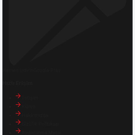
Hemen İndirin
Google Play
Hızlı Erişim
İletişim
Künye
Hakkımızda
Gizlilik Politikası
Aydınlatma Metni