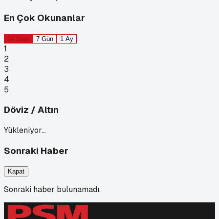
En Çok Okunanlar
24 Saat
7 Gün
1 Ay
1
2
3
4
5
Döviz / Altın
Yükleniyor…
Sonraki Haber
Kapat
Sonraki haber bulunamadı.