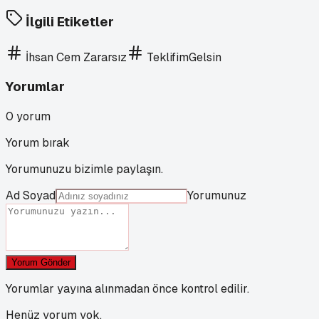
İlgili Etiketler
İhsan Cem Zararsız
TeklifimGelsin
Yorumlar
0
yorum
Yorum bırak
Yorumunuzu bizimle paylaşın.
Ad Soyad
Yorumunuz
Yorum Gönder
Yorumlar yayına alınmadan önce kontrol edilir.
Henüz yorum yok.