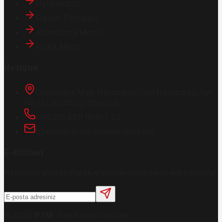
Hakkımızda
Gizlilik Politikası
Aydınlatma Metni
KVKK Metni
İletişim
Osmanağa Mah. Hasırcıbaşı Cad.
Hasırcıbaşı Apt.
No:15/3
Kadıköy/İstanbul
+90 216 550 10 61 / 62
bbekar@akilliyasamdergisi.com
E-Bülten
Haberleri güncel olarak e-postanızdan takip edebilirsiniz!
©
2026
PSM
. Tüm hakları saklıdır.