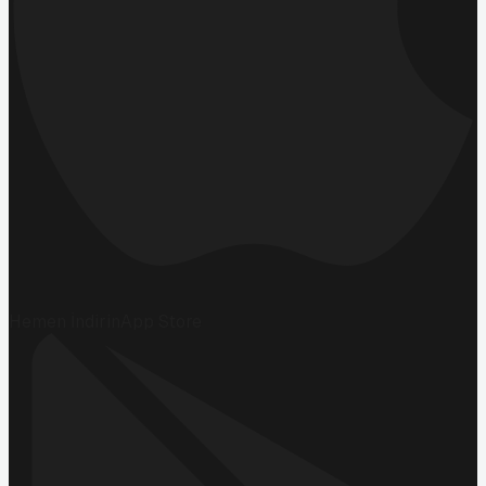
Hemen İndirin
App Store