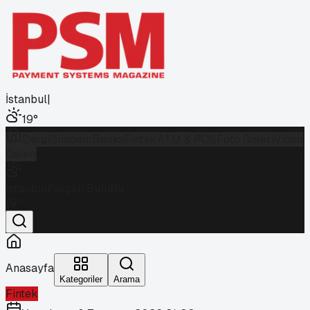
İstanbul
|
19
°
Dergi
Gündem
Banka
Fintek
ATM & POS
Foto Galeri
Video
Galeri
İstanbul
Parçalı Bulutlu
19
°
Anasayfa
Kategoriler
Arama
Fintek