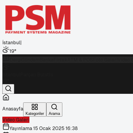
İstanbul
|
19
°
Dergi
Gündem
Banka
Fintek
ATM & POS
Foto Galeri
Video 
İstanbul
Parçalı Bulutlu
19
°
Anasayfa
Kategoriler
Arama
Video Galeri
Yayınlama
15 Ocak 2025 16:38