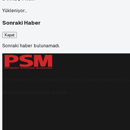
Yükleniyor…
Sonraki Haber
Kapat
Sonraki haber bulunamadı.
PSM bankacılık, ödeme kuruluşları ve finans teknolojileri al
Mobil Uygulamamızı İndirin