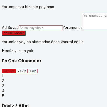
Yorumunuzu bizimle paylaşın.
Ad Soyad
Yorumunuz
Yorum Gönder
Yorumlar yayına alınmadan önce kontrol edilir.
Henüz yorum yok.
En Çok Okunanlar
24 Saat
7 Gün
1 Ay
1
2
3
4
5
Döviz / Altın