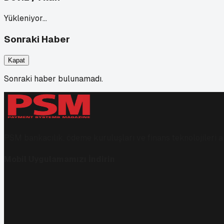
Yükleniyor…
Sonraki Haber
Kapat
Sonraki haber bulunamadı.
PSM bankacılık, ödeme kuruluşları ve finans teknolojileri al
Mobil Uygulamamızı İndirin