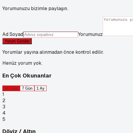
Yorumunuzu bizimle paylaşın.
Ad Soyad
Yorumunuz
Yorum Gönder
Yorumlar yayına alınmadan önce kontrol edilir.
Henüz yorum yok.
En Çok Okunanlar
24 Saat
7 Gün
1 Ay
1
2
3
4
5
Döviz / Altın