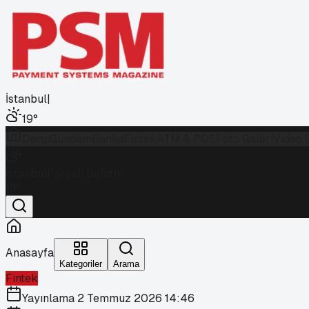
İstanbul
|
19
°
Dergi
Gündem
Banka
Fintek
ATM & POS
Foto Galeri
Video 
İstanbul
Parçalı Bulutlu
19
°
Anasayfa
Kategoriler
Arama
Fintek
Yayınlama
2 Temmuz 2026 14:46