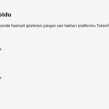
oldu
esinde faaliyet gösteren çalışan yan hakları platformu Toke
x
x