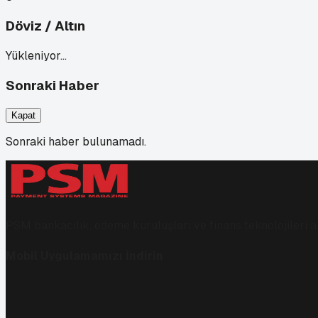
Döviz / Altın
Yükleniyor…
Sonraki Haber
Kapat
Sonraki haber bulunamadı.
PSM bankacılık, ödeme kuruluşları ve finans teknolojileri al
Mobil Uygulamamızı İndirin