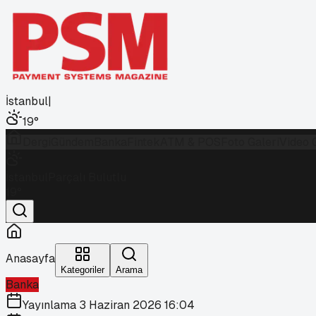
İstanbul
|
19
°
Dergi
Gündem
Banka
Fintek
ATM & POS
Foto Galeri
Video 
İstanbul
Parçalı Bulutlu
19
°
Anasayfa
Kategoriler
Arama
Banka
Yayınlama
3 Haziran 2026 16:04