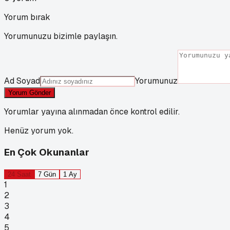
Yorum bırak
Yorumunuzu bizimle paylaşın.
Ad Soyad
Yorumunuz
Yorum Gönder
Yorumlar yayına alınmadan önce kontrol edilir.
Henüz yorum yok.
En Çok Okunanlar
24 Saat
7 Gün
1 Ay
1
2
3
4
5