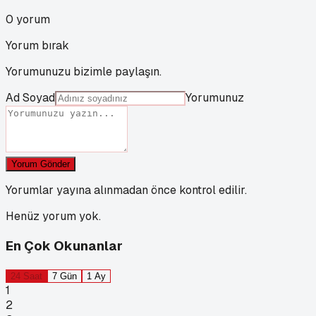
0
yorum
Yorum bırak
Yorumunuzu bizimle paylaşın.
Ad Soyad
Yorumunuz
Yorum Gönder
Yorumlar yayına alınmadan önce kontrol edilir.
Henüz yorum yok.
En Çok Okunanlar
24 Saat
7 Gün
1 Ay
1
2