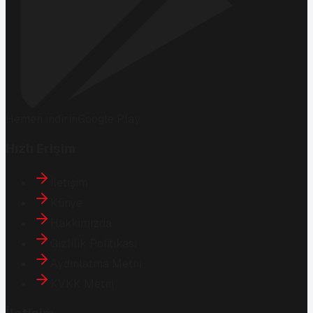
Hemen İndirin
Google Play
Hızlı Erişim
İletişim
Künye
Hakkımızda
Gizlilik Politikası
Aydınlatma Metni
KVKK Metni