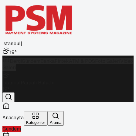
İstanbul
|
19
°
Dergi
Gündem
Banka
Fintek
ATM & POS
Foto Galeri
Video
Galeri
İstanbul
Parçalı Bulutlu
19
°
Anasayfa
Kategoriler
Arama
Gündem