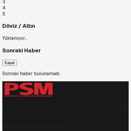
3
4
5
Döviz / Altın
Yükleniyor…
Sonraki Haber
Kapat
Sonraki haber bulunamadı.
PSM bankacılık, ödeme kuruluşları ve finans teknolojileri
alanında en iyi ve en güncel içerikleri sunar.
Mobil Uygulamamızı İndirin