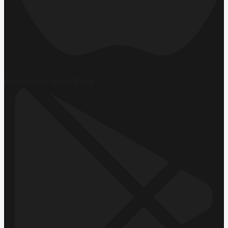
Hemen İndirin
App Store