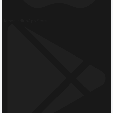
Hemen İndirin
App Store