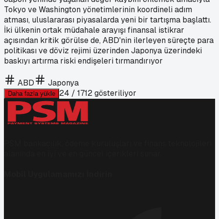
Tokyo ve Washington yönetimlerinin koordineli adım
atması, uluslararası piyasalarda yeni bir tartışma başlattı.
İki ülkenin ortak müdahale arayışı finansal istikrar
açısından kritik görülse de, ABD'nin ilerleyen süreçte para
politikası ve döviz rejimi üzerinden Japonya üzerindeki
baskıyı artırma riski endişeleri tırmandırıyor
ABD
Japonya
24
/
1712
gösteriliyor
Daha fazla yükle
PSM bankacılık, ödeme kuruluşları ve finans teknolojileri
alanında en iyi ve en güncel içerikleri sunar.
Mobil Uygulamamızı İndirin