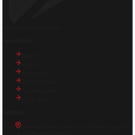
Hemen İndirin
Google Play
Hızlı Erişim
İletişim
Künye
Hakkımızda
Gizlilik Politikası
Aydınlatma Metni
KVKK Metni
İletişim
Osmanağa Mah. Hasırcıbaşı Cad.
Hasırcıbaşı Apt.
No:15/3
Kadıköy/İstanbul