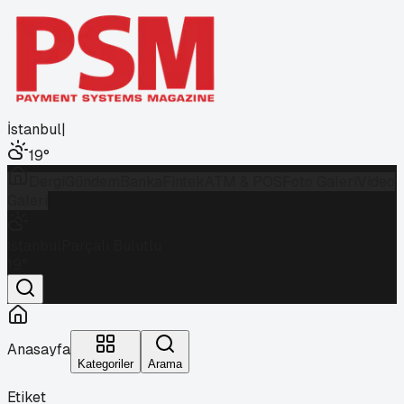
İstanbul
|
19
°
Dergi
Gündem
Banka
Fintek
ATM & POS
Foto Galeri
Video
Galeri
İstanbul
Parçalı Bulutlu
19
°
Anasayfa
Kategoriler
Arama
Etiket