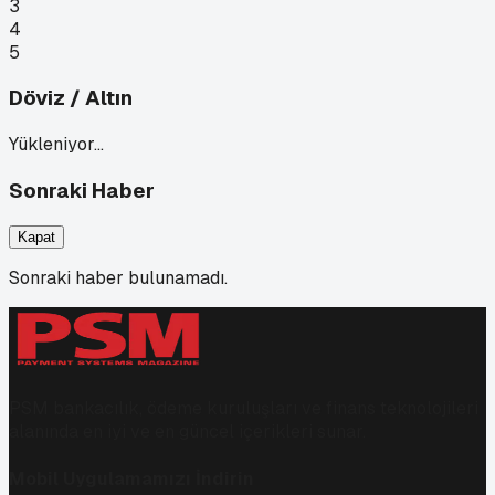
3
4
5
Döviz / Altın
Yükleniyor…
Sonraki Haber
Kapat
Sonraki haber bulunamadı.
PSM bankacılık, ödeme kuruluşları ve finans teknolojileri
alanında en iyi ve en güncel içerikleri sunar.
Mobil Uygulamamızı İndirin