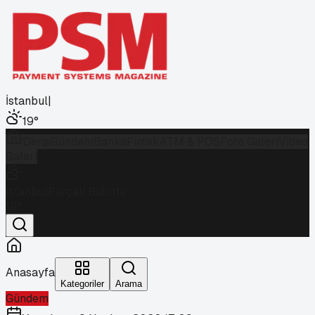
İstanbul
|
19
°
Dergi
Gündem
Banka
Fintek
ATM & POS
Foto Galeri
Video
Galeri
İstanbul
Parçalı Bulutlu
19
°
Anasayfa
Kategoriler
Arama
Gündem