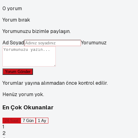
0
yorum
Yorum bırak
Yorumunuzu bizimle paylaşın.
Ad Soyad
Yorumunuz
Yorum Gönder
Yorumlar yayına alınmadan önce kontrol edilir.
Henüz yorum yok.
En Çok Okunanlar
24 Saat
7 Gün
1 Ay
1
2