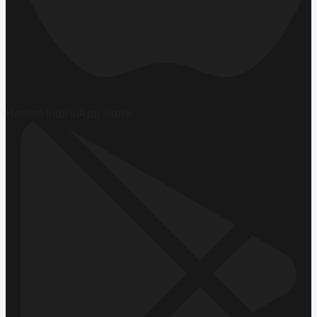
Hemen İndirin
App Store