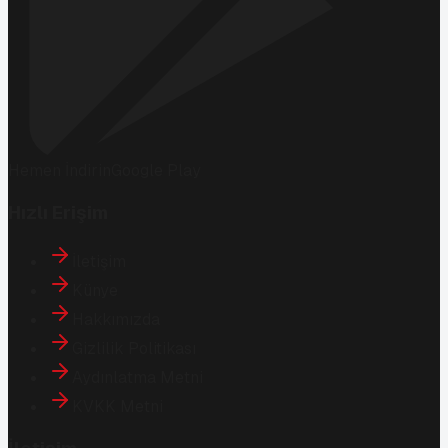
Hemen İndirin
Google Play
Hızlı Erişim
İletişim
Künye
Hakkımızda
Gizlilik Politikası
Aydınlatma Metni
KVKK Metni