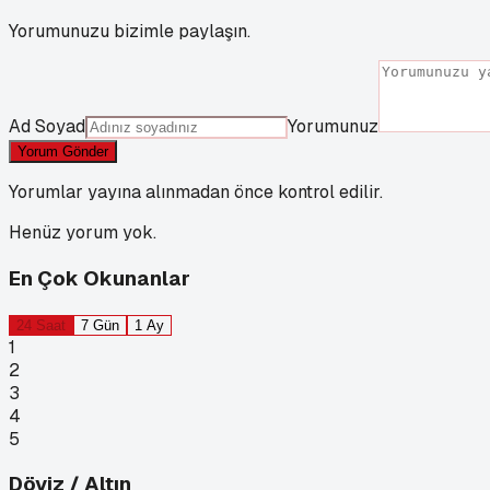
Yorumunuzu bizimle paylaşın.
Ad Soyad
Yorumunuz
Yorum Gönder
Yorumlar yayına alınmadan önce kontrol edilir.
Henüz yorum yok.
En Çok Okunanlar
24 Saat
7 Gün
1 Ay
1
2
3
4
5
Döviz / Altın