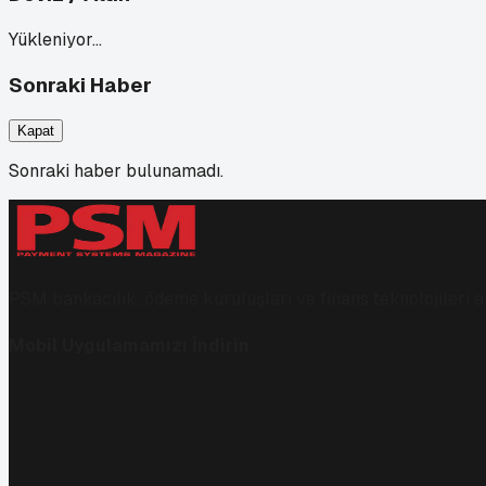
Yükleniyor…
Sonraki Haber
Kapat
Sonraki haber bulunamadı.
PSM bankacılık, ödeme kuruluşları ve finans teknolojileri al
Mobil Uygulamamızı İndirin