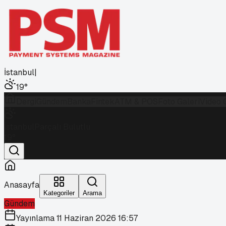
İstanbul
|
19
°
Dergi
Gündem
Banka
Fintek
ATM & POS
Foto Galeri
Video 
İstanbul
Parçalı Bulutlu
19
°
Anasayfa
Kategoriler
Arama
Gündem
Yayınlama
11 Haziran 2026 16:57