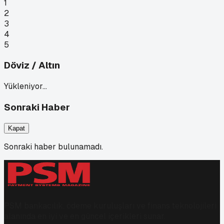
1
2
3
4
5
Döviz / Altın
Yükleniyor…
Sonraki Haber
Kapat
Sonraki haber bulunamadı.
PSM bankacılık, ödeme kuruluşları ve finans teknolojileri
alanında en iyi ve en güncel içerikleri sunar.