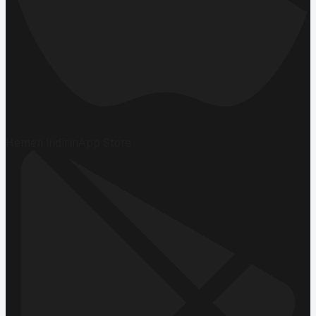
Hemen İndirin
App Store