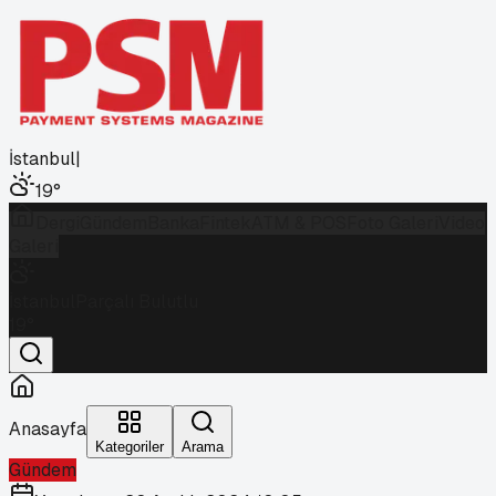
İstanbul
|
19
°
Dergi
Gündem
Banka
Fintek
ATM & POS
Foto Galeri
Video
Galeri
İstanbul
Parçalı Bulutlu
19
°
Anasayfa
Kategoriler
Arama
Gündem