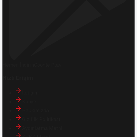
Hemen İndirin
Google Play
Hızlı Erişim
İletişim
Künye
Hakkımızda
Gizlilik Politikası
Aydınlatma Metni