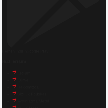
Hemen İndirin
Google Play
Hızlı Erişim
İletişim
Künye
Hakkımızda
Gizlilik Politikası
Aydınlatma Metni