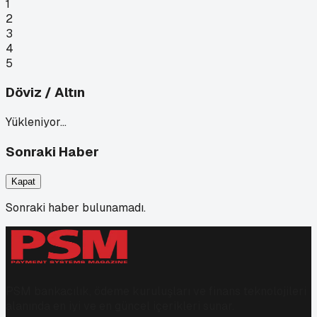
1
2
3
4
5
Döviz / Altın
Yükleniyor…
Sonraki Haber
Kapat
Sonraki haber bulunamadı.
PSM bankacılık, ödeme kuruluşları ve finans teknolojileri
alanında en iyi ve en güncel içerikleri sunar.