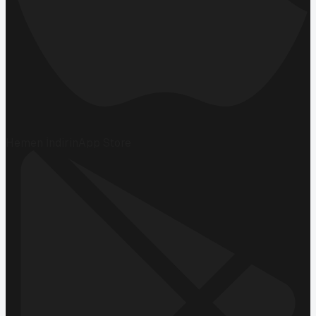
Hemen İndirin
App Store