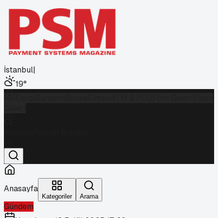
İstanbul
|
19
°
Dergi
Gündem
Banka
Fintek
ATM & POS
Foto Galeri
Video
Galeri
İstanbul
Parçalı Bulutlu
19
°
Anasayfa
Kategoriler
Arama
Gündem