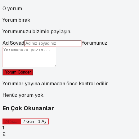
0
yorum
Yorum bırak
Yorumunuzu bizimle paylaşın.
Ad Soyad
Yorumunuz
Yorum Gönder
Yorumlar yayına alınmadan önce kontrol edilir.
Henüz yorum yok.
En Çok Okunanlar
24 Saat
7 Gün
1 Ay
1
2