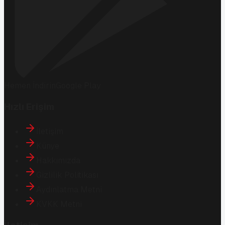
Hemen İndirin
Google Play
Hızlı Erişim
İletişim
Künye
Hakkımızda
Gizlilik Politikası
Aydınlatma Metni
KVKK Metni