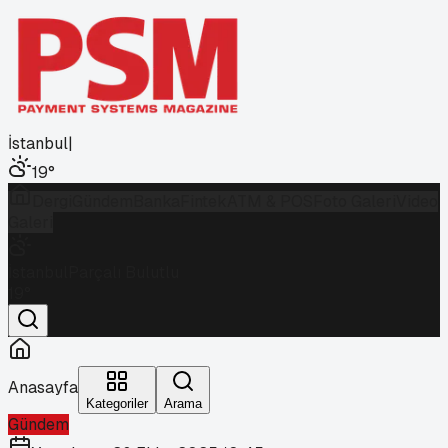
İstanbul
|
19
°
Dergi
Gündem
Banka
Fintek
ATM & POS
Foto Galeri
Video
Galeri
İstanbul
Parçalı Bulutlu
19
°
Anasayfa
Kategoriler
Arama
Gündem