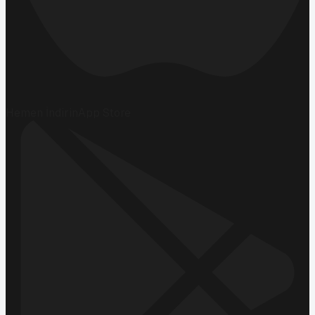
Hemen İndirin
App Store