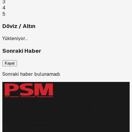
3
4
5
Döviz / Altın
Yükleniyor…
Sonraki Haber
Kapat
Sonraki haber bulunamadı.
PSM bankacılık, ödeme kuruluşları ve finans teknolojileri
alanında en iyi ve en güncel içerikleri sunar.
Mobil Uygulamamızı İndirin