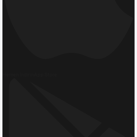
Hemen İndirin
App Store