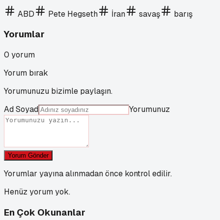
ABD
Pete Hegseth
İran
savaş
barış
Yorumlar
0
yorum
Yorum bırak
Yorumunuzu bizimle paylaşın.
Ad Soyad
Yorumunuz
Yorum Gönder
Yorumlar yayına alınmadan önce kontrol edilir.
Henüz yorum yok.
En Çok Okunanlar