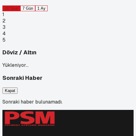
24 Saat
7 Gün
1 Ay
1
2
3
4
5
Döviz / Altın
Yükleniyor…
Sonraki Haber
Kapat
Sonraki haber bulunamadı.