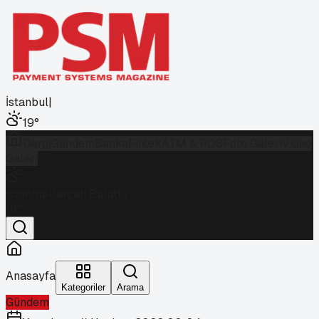
İstanbul
|
19
°
Dergi
Gündem
Banka
Fintek
ATM & POS
Foto Galeri
Video
Galeri
İstanbul
Parçalı Bulutlu
19
°
Anasayfa
Kategoriler
Arama
Gündem