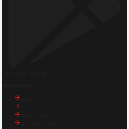
Hemen İndirin
Google Play
Hızlı Erişim
İletişim
Künye
Hakkımızda
Gizlilik Politikası