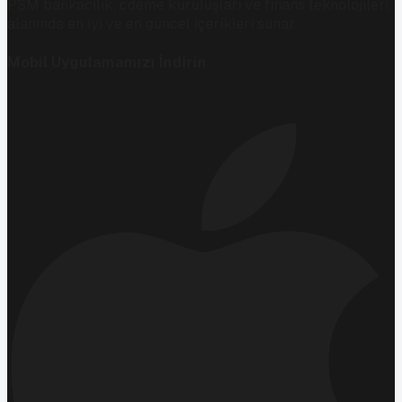
PSM bankacılık, ödeme kuruluşları ve finans teknolojileri
alanında en iyi ve en güncel içerikleri sunar.
Mobil Uygulamamızı İndirin