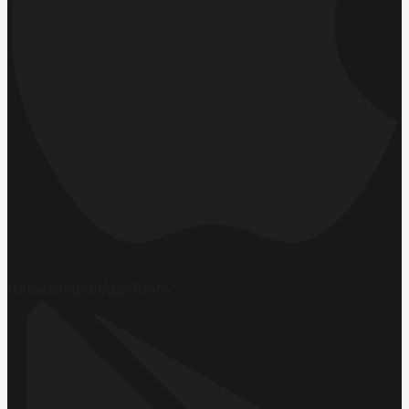
Hemen İndirin
App Store