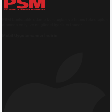
PSM bankacılık, ödeme kuruluşları ve finans teknolojileri
alanında en iyi ve en güncel içerikleri sunar.
Mobil Uygulamamızı İndirin