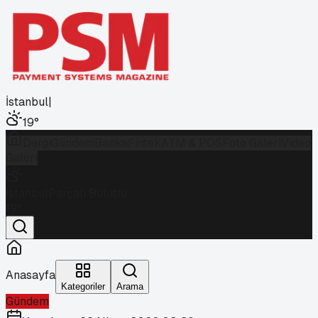
İstanbul
|
19
°
Dergi
Gündem
Banka
Fintek
ATM & POS
Foto Galeri
Video
Galeri
İstanbul
Parçalı Bulutlu
19
°
Anasayfa
Kategoriler
Arama
Gündem