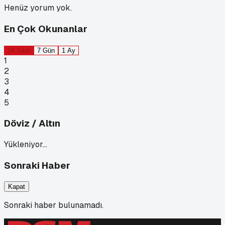
Henüz yorum yok.
En Çok Okunanlar
24 Saat
7 Gün
1 Ay
1
2
3
4
5
Döviz / Altın
Yükleniyor…
Sonraki Haber
Kapat
Sonraki haber bulunamadı.