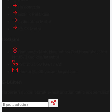
Hakkımızda
Gizlilik Politikası
Aydınlatma Metni
KVKK Metni
İletişim
Osmanağa Mah. Hasırcıbaşı Cad.
Hasırcıbaşı Apt.
No:15/3
Kadıköy/İstanbul
+90 216 550 10 61 / 62
bbekar@akilliyasamdergisi.com
E-Bülten
Haberleri güncel olarak e-postanızdan takip edebilirsiniz!