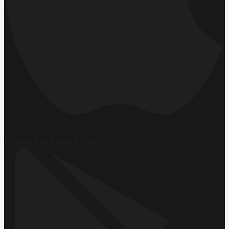
Hemen İndirin
App Store