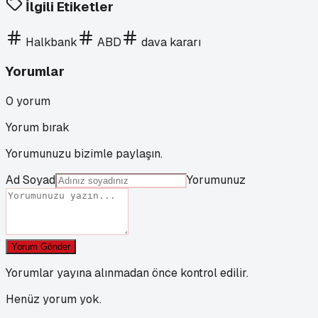
İlgili Etiketler
Halkbank
ABD
dava kararı
Yorumlar
0
yorum
Yorum bırak
Yorumunuzu bizimle paylaşın.
Ad Soyad
Yorumunuz
Yorum Gönder
Yorumlar yayına alınmadan önce kontrol edilir.
Henüz yorum yok.