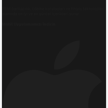
PSM bankacılık, ödeme kuruluşları ve finans teknolojileri
alanında en iyi ve en güncel içerikleri sunar.
Mobil Uygulamamızı İndirin