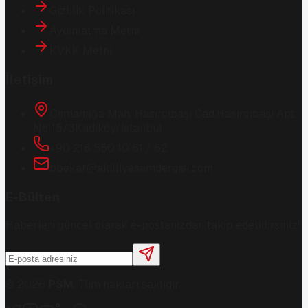
Gizlilik Politikası
Aydınlatma Metni
KVKK Metni
İletişim
Osmanağa Mah. Hasırcıbaşı Cad.
Hasırcıbaşı Apt.
No:15/3
Kadıköy/İstanbul
+90 216 550 10 61 / 62
bbekar@akilliyasamdergisi.com
E-Bülten
Haberleri güncel olarak e-postanızdan takip edebilirsiniz!
©
2026
PSM
. Tüm hakları saklıdır.