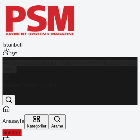
İstanbul
|
19
°
Dergi
Gündem
Banka
Fintek
ATM & POS
Foto Galeri
Video
Galeri
İstanbul
Parçalı Bulutlu
19
°
Anasayfa
Kategoriler
Arama
Gündem