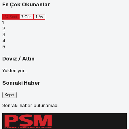
En Çok Okunanlar
24 Saat
7 Gün
1 Ay
1
2
3
4
5
Döviz / Altın
Yükleniyor…
Sonraki Haber
Kapat
Sonraki haber bulunamadı.