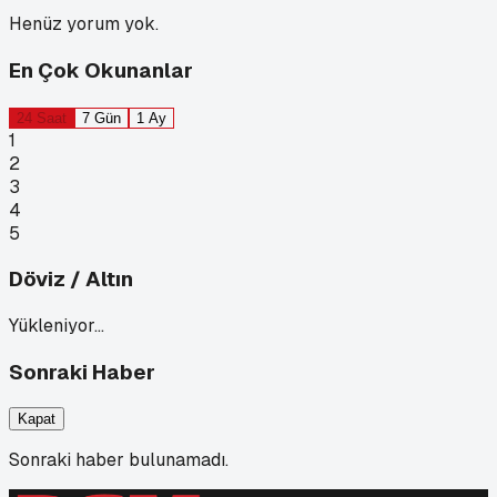
Henüz yorum yok.
En Çok Okunanlar
24 Saat
7 Gün
1 Ay
1
2
3
4
5
Döviz / Altın
Yükleniyor…
Sonraki Haber
Kapat
Sonraki haber bulunamadı.