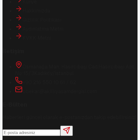
Künye
Hakkımızda
Gizlilik Politikası
Aydınlatma Metni
KVKK Metni
İletişim
Osmanağa Mah. Hasırcıbaşı Cad.
Hasırcıbaşı Apt.
No:15/3
Kadıköy/İstanbul
+90 216 550 10 61 / 62
bbekar@akilliyasamdergisi.com
E-Bülten
Haberleri güncel olarak e-postanızdan takip edebilirsiniz!