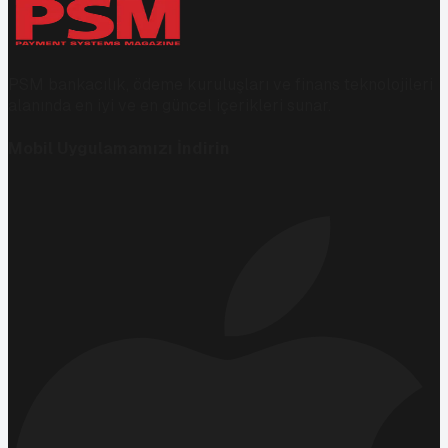
PSM bankacılık, ödeme kuruluşları ve finans teknolojileri
alanında en iyi ve en güncel içerikleri sunar.
Mobil Uygulamamızı İndirin