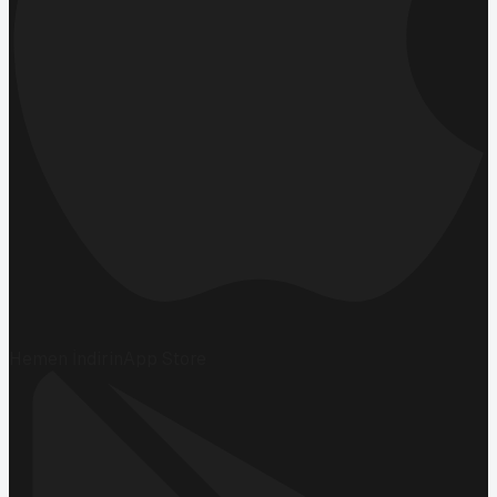
Hemen İndirin
App Store