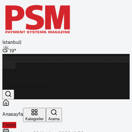
İstanbul
|
19
°
Dergi
Gündem
Banka
Fintek
ATM & POS
Foto Galeri
Video
Galeri
İstanbul
Parçalı Bulutlu
19
°
Anasayfa
Kategoriler
Arama
Fintek