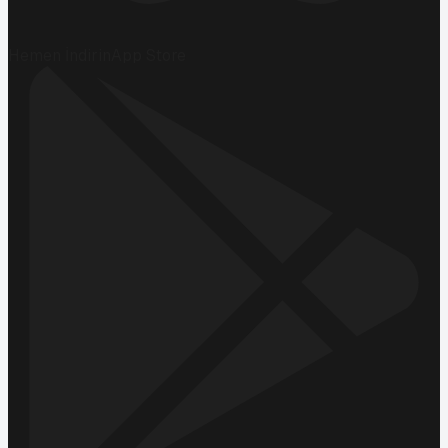
Hemen İndirin
App Store