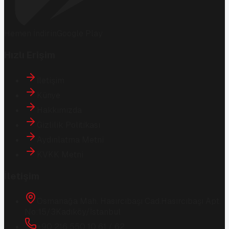
Hemen İndirin
Google Play
Hızlı Erişim
İletişim
Künye
Hakkımızda
Gizlilik Politikası
Aydınlatma Metni
KVKK Metni
İletişim
Osmanağa Mah. Hasırcıbaşı Cad.
Hasırcıbaşı Apt.
No:15/3
Kadıköy/İstanbul
+90 216 550 10 61 / 62