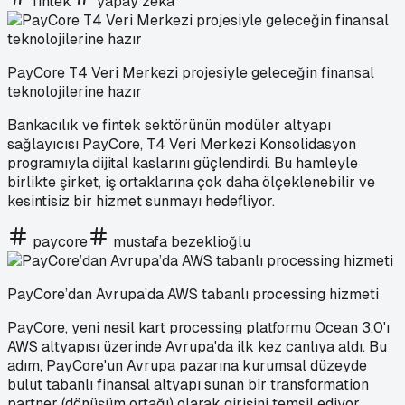
fintek
yapay zeka
PayCore T4 Veri Merkezi projesiyle geleceğin finansal
teknolojilerine hazır
Bankacılık ve fintek sektörünün modüler altyapı
sağlayıcısı PayCore, T4 Veri Merkezi Konsolidasyon
programıyla dijital kaslarını güçlendirdi. Bu hamleyle
birlikte şirket, iş ortaklarına çok daha ölçeklenebilir ve
kesintisiz bir hizmet sunmayı hedefliyor.
paycore
mustafa bezeklioğlu
PayCore’dan Avrupa’da AWS tabanlı processing hizmeti
PayCore, yeni nesil kart processing platformu Ocean 3.0'ı
AWS altyapısı üzerinde Avrupa'da ilk kez canlıya aldı. Bu
adım, PayCore'un Avrupa pazarına kurumsal düzeyde
bulut tabanlı finansal altyapı sunan bir transformation
partner (dönüşüm ortağı) olarak girişini temsil ediyor.