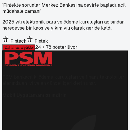
’Fintekte sorunlar Merkez Bankası’na devirle başladı, acil
müdahale zamanı’
2025 yılı elektronik para ve ödeme kuruluşları açısından
neredeyse bir kaos ve yıkım yılı olarak geride kaldı.
Fintech
Fintek
24
/
78
gösteriliyor
Daha fazla yükle
PSM bankacılık, ödeme kuruluşları ve finans teknolojileri
alanında en iyi ve en güncel içerikleri sunar.
Mobil Uygulamamızı İndirin