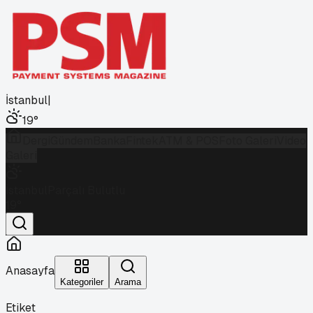
İstanbul
|
19
°
Dergi
Gündem
Banka
Fintek
ATM & POS
Foto Galeri
Video
Galeri
İstanbul
Parçalı Bulutlu
19
°
Anasayfa
Kategoriler
Arama
Etiket