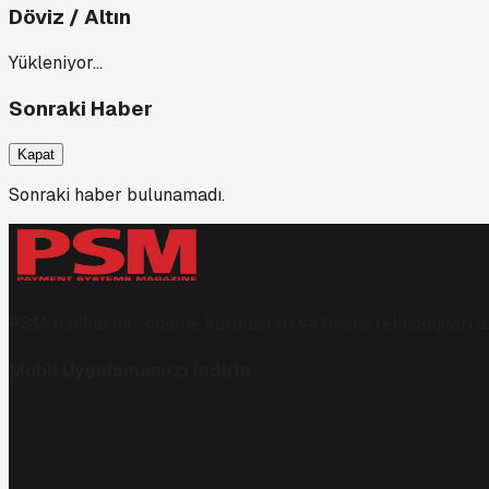
Döviz / Altın
Yükleniyor…
Sonraki Haber
Kapat
Sonraki haber bulunamadı.
PSM bankacılık, ödeme kuruluşları ve finans teknolojileri al
Mobil Uygulamamızı İndirin