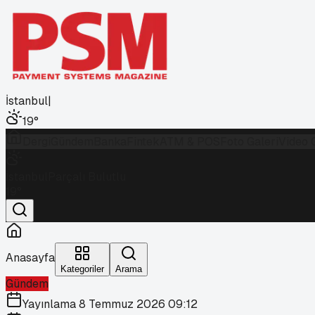
İstanbul
|
19
°
Dergi
Gündem
Banka
Fintek
ATM & POS
Foto Galeri
Video 
İstanbul
Parçalı Bulutlu
19
°
Anasayfa
Kategoriler
Arama
Gündem
Yayınlama
8 Temmuz 2026 09:12