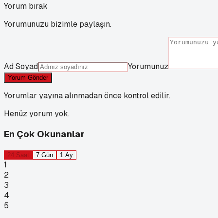
Yorum bırak
Yorumunuzu bizimle paylaşın.
Ad Soyad
Yorumunuz
Yorum Gönder
Yorumlar yayına alınmadan önce kontrol edilir.
Henüz yorum yok.
En Çok Okunanlar
24 Saat
7 Gün
1 Ay
1
2
3
4
5