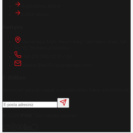
Aydınlatma Metni
KVKK Metni
İletişim
Osmanağa Mah. Hasırcıbaşı Cad.
Hasırcıbaşı Apt.
No:15/3
Kadıköy/İstanbul
+90 216 550 10 61 / 62
bbekar@akilliyasamdergisi.com
E-Bülten
Haberleri güncel olarak e-postanızdan takip edebilirsiniz!
©
2026
PSM
. Tüm hakları saklıdır.