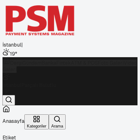
İstanbul
|
19
°
Dergi
Gündem
Banka
Fintek
ATM & POS
Foto Galeri
Video
Galeri
İstanbul
Parçalı Bulutlu
19
°
Anasayfa
Kategoriler
Arama
Etiket