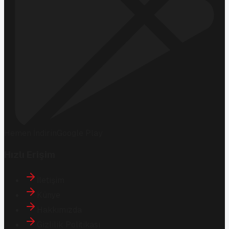
Hemen İndirin
Google Play
Hızlı Erişim
İletişim
Künye
Hakkımızda
Gizlilik Politikası