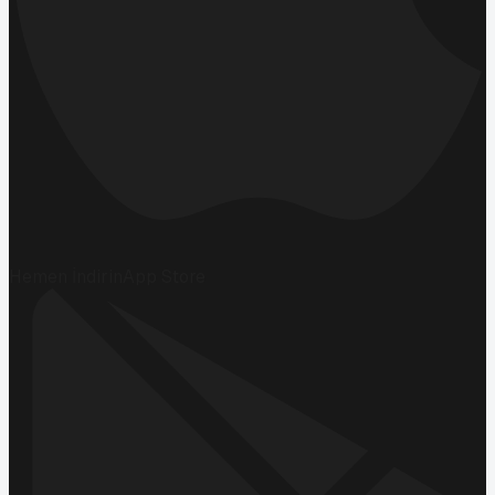
Hemen İndirin
App Store