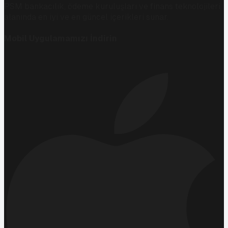
PSM bankacılık, ödeme kuruluşları ve finans teknolojileri
alanında en iyi ve en güncel içerikleri sunar.
Mobil Uygulamamızı İndirin