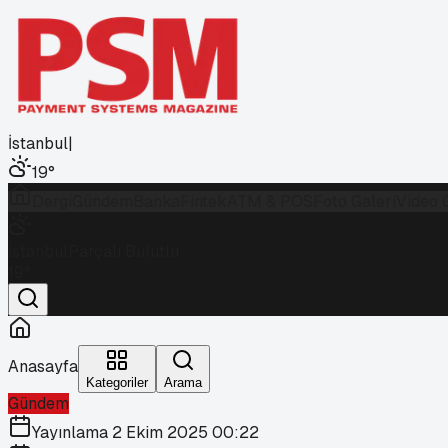
İstanbul
|
19
°
Dergi
Gündem
Banka
Fintek
ATM & POS
Foto Galeri
Video 
İstanbul
Parçalı Bulutlu
19
°
Anasayfa
Kategoriler
Arama
Gündem
Yayınlama
2 Ekim 2025 00:22