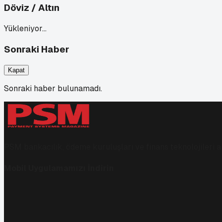
Döviz / Altın
Yükleniyor…
Sonraki Haber
Kapat
Sonraki haber bulunamadı.
PSM bankacılık, ödeme kuruluşları ve finans teknolojileri al
Mobil Uygulamamızı İndirin