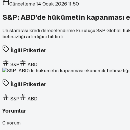
Güncelleme
14 Ocak 2026 11:50
S&P: ABD'de hükümetin kapanması eko
Uluslararası kredi derecelendirme kuruluşu S&P Global, hü
belirsizliği artırdığını bildirdi.
İlgili Etiketler
S&P
ABD
İlgili Etiketler
S&P
ABD
Yorumlar
0
yorum