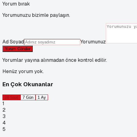
Yorum bırak
Yorumunuzu bizimle paylaşın.
Ad Soyad
Yorumunuz
Yorum Gönder
Yorumlar yayına alınmadan önce kontrol edilir.
Henüz yorum yok.
En Çok Okunanlar
24 Saat
7 Gün
1 Ay
1
2
3
4
5