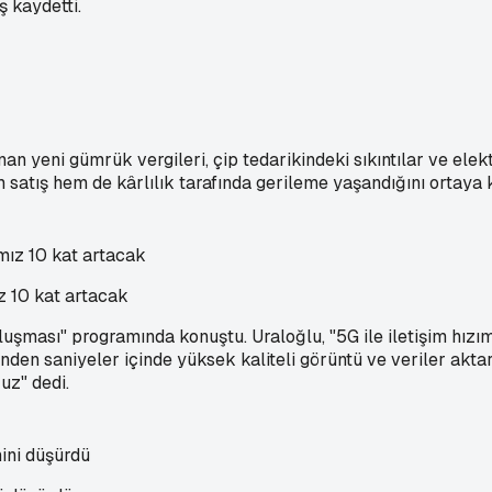
ş kaydetti.
 yeni gümrük vergileri, çip tedarikindeki sıkıntılar ve elek
em satış hem de kârlılık tarafında gerileme yaşandığını ortaya
ız 10 kat artacak
şması" programında konuştu. Uraloğlu, "5G ile iletişim hızım
inden saniyeler içinde yüksek kaliteli görüntü ve veriler ak
ruz" dedi.