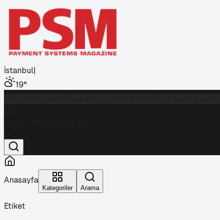
İstanbul
|
19
°
Dergi
Gündem
Banka
Fintek
ATM & POS
Foto Galeri
Video 
İstanbul
Parçalı Bulutlu
19
°
Anasayfa
Kategoriler
Arama
Etiket