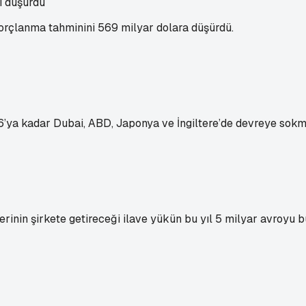
i düşürdü
borçlanma tahminini 569 milyar dolara düşürdü.
26’ya kadar Dubai, ABD, Japonya ve İngiltere’de devreye sokma
nin şirkete getireceği ilave yükün bu yıl 5 milyar avroyu bul