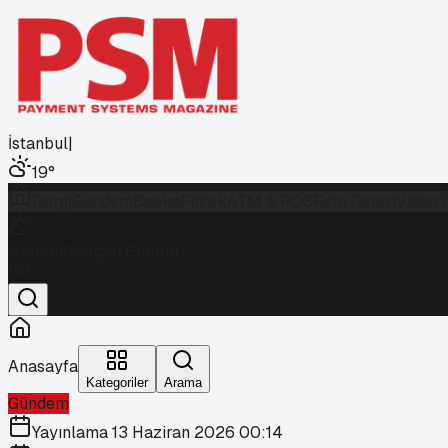
İstanbul
|
19
°
Dergi
Gündem
Banka
Fintek
ATM & POS
Foto Galeri
Video 
İstanbul
Parçalı Bulutlu
19
°
Anasayfa
Kategoriler
Arama
Gündem
Yayınlama
13 Haziran 2026 00:14