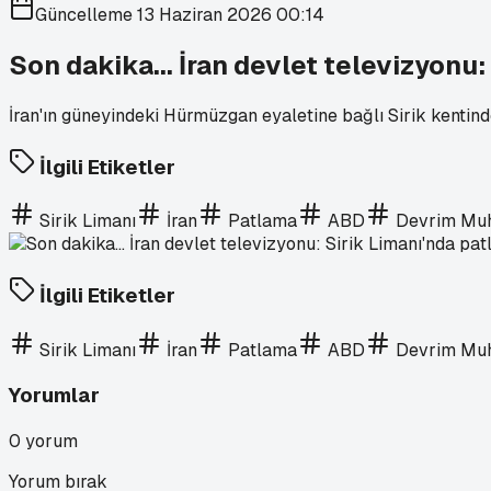
Güncelleme
13 Haziran 2026 00:14
Son dakika... İran devlet televizyonu:
İran'ın güneyindeki Hürmüzgan eyaletine bağlı Sirik kentinde
İlgili Etiketler
Sirik Limanı
İran
Patlama
ABD
Devrim Muh
İlgili Etiketler
Sirik Limanı
İran
Patlama
ABD
Devrim Muh
Yorumlar
0
yorum
Yorum bırak