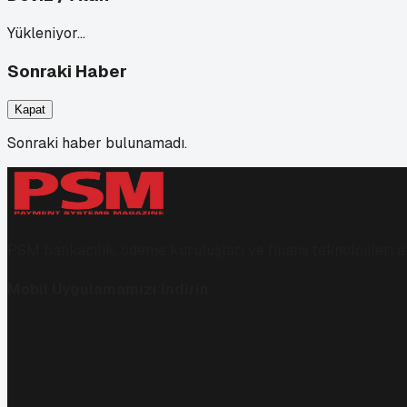
Yükleniyor…
Sonraki Haber
Kapat
Sonraki haber bulunamadı.
PSM bankacılık, ödeme kuruluşları ve finans teknolojileri al
Mobil Uygulamamızı İndirin