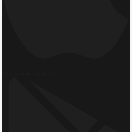
Hemen İndirin
App Store