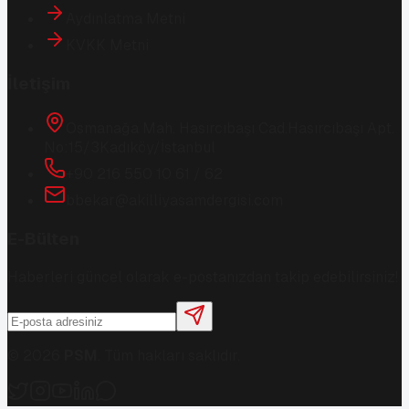
Aydınlatma Metni
KVKK Metni
İletişim
Osmanağa Mah. Hasırcıbaşı Cad.
Hasırcıbaşı Apt.
No:15/3
Kadıköy/İstanbul
+90 216 550 10 61 / 62
bbekar@akilliyasamdergisi.com
E-Bülten
Haberleri güncel olarak e-postanızdan takip edebilirsiniz!
©
2026
PSM
. Tüm hakları saklıdır.