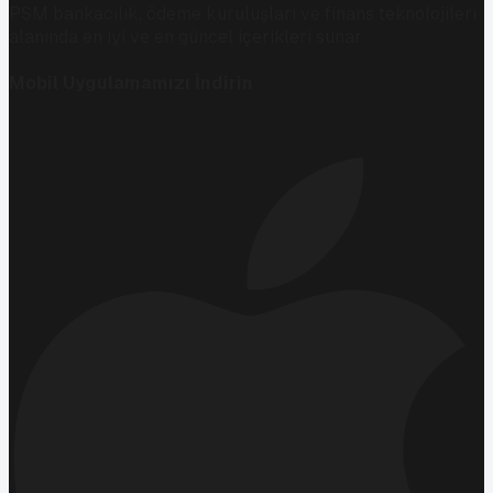
PSM bankacılık, ödeme kuruluşları ve finans teknolojileri
alanında en iyi ve en güncel içerikleri sunar.
Mobil Uygulamamızı İndirin