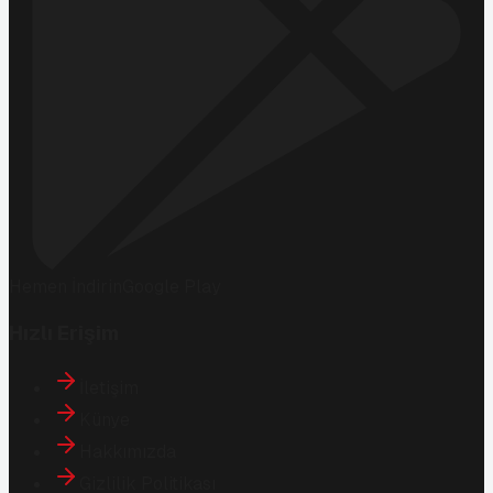
Hemen İndirin
Google Play
Hızlı Erişim
İletişim
Künye
Hakkımızda
Gizlilik Politikası