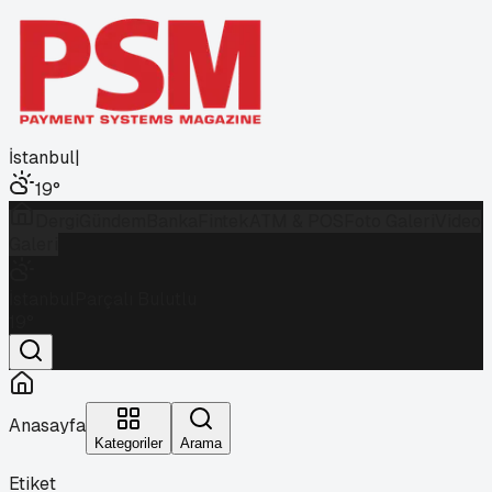
İstanbul
|
19
°
Dergi
Gündem
Banka
Fintek
ATM & POS
Foto Galeri
Video
Galeri
İstanbul
Parçalı Bulutlu
19
°
Anasayfa
Kategoriler
Arama
Etiket