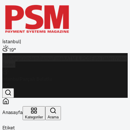
İstanbul
|
19
°
Dergi
Gündem
Banka
Fintek
ATM & POS
Foto Galeri
Video
Galeri
İstanbul
Parçalı Bulutlu
19
°
Anasayfa
Kategoriler
Arama
Etiket