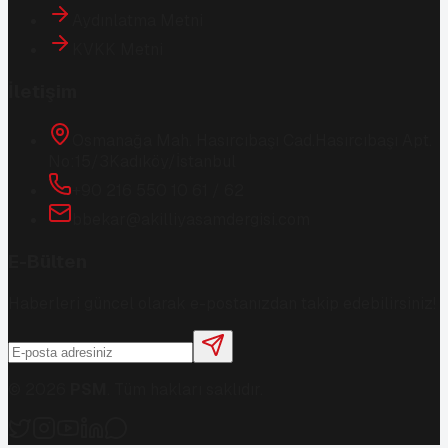
Aydınlatma Metni
KVKK Metni
İletişim
Osmanağa Mah. Hasırcıbaşı Cad.
Hasırcıbaşı Apt.
No:15/3
Kadıköy/İstanbul
+90 216 550 10 61 / 62
bbekar@akilliyasamdergisi.com
E-Bülten
Haberleri güncel olarak e-postanızdan takip edebilirsiniz!
©
2026
PSM
. Tüm hakları saklıdır.