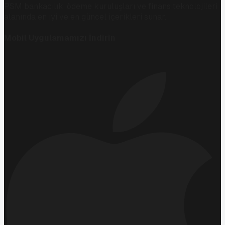
PSM bankacılık, ödeme kuruluşları ve finans teknolojileri
alanında en iyi ve en güncel içerikleri sunar.
Mobil Uygulamamızı İndirin