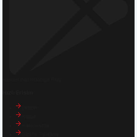
Hemen İndirin
Google Play
Hızlı Erişim
İletişim
Künye
Hakkımızda
Gizlilik Politikası