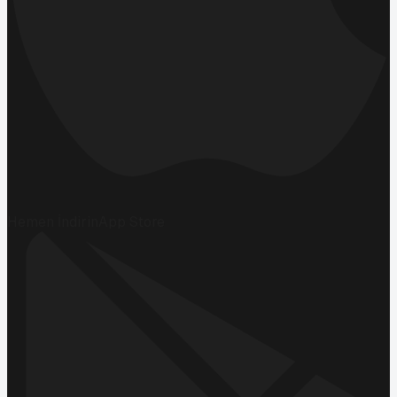
Hemen İndirin
App Store