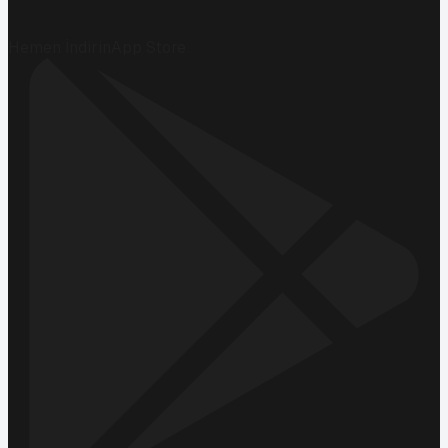
Hemen İndirin
App Store