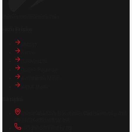
Hemen İndirin
Google Play
Hızlı Erişim
İletişim
Künye
Hakkımızda
Gizlilik Politikası
Aydınlatma Metni
KVKK Metni
İletişim
Osmanağa Mah. Hasırcıbaşı Cad.
Hasırcıbaşı Apt.
No:15/3
Kadıköy/İstanbul
+90 216 550 10 61 / 62