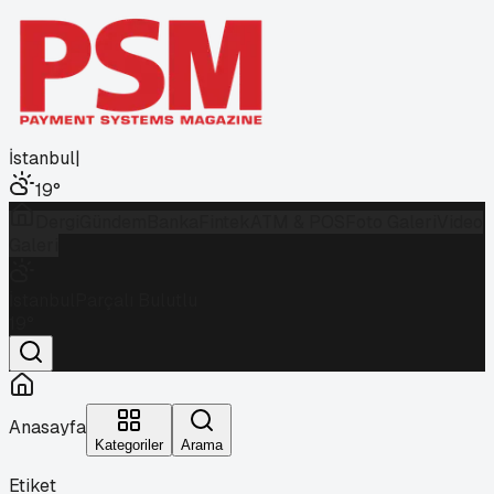
İstanbul
|
19
°
Dergi
Gündem
Banka
Fintek
ATM & POS
Foto Galeri
Video
Galeri
İstanbul
Parçalı Bulutlu
19
°
Anasayfa
Kategoriler
Arama
Etiket