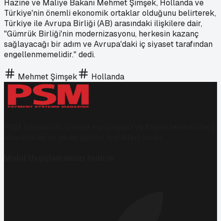
Hazine ve Maliye Bakanı Mehmet Şimşek, Hollanda ve
Türkiye'nin önemli ekonomik ortaklar olduğunu belirterek,
Türkiye ile Avrupa Birliği (AB) arasındaki ilişkilere dair,
"Gümrük Birliği'nin modernizasyonu, herkesin kazanç
sağlayacağı bir adım ve Avrupa'daki iç siyaset tarafından
engellenmemelidir." dedi.
Mehmet Şimşek
Hollanda
PSM bankacılık, ödeme kuruluşları ve finans teknolojileri
alanında en iyi ve en güncel içerikleri sunar.
Mobil Uygulamamızı İndirin