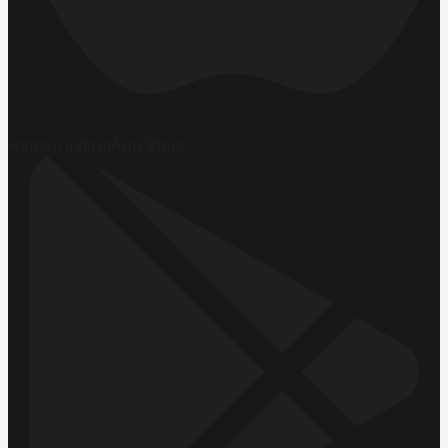
Hemen İndirin
App Store