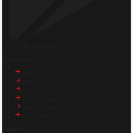
Hemen İndirin
Google Play
Hızlı Erişim
İletişim
Künye
Hakkımızda
Gizlilik Politikası
Aydınlatma Metni
KVKK Metni
İletişim