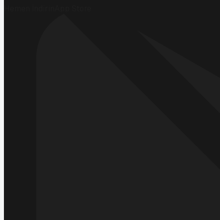
Hemen İndirin
App Store