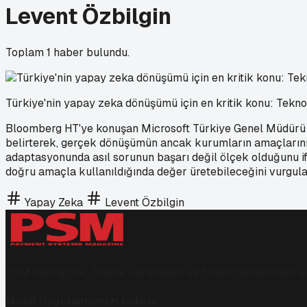
Levent Özbilgin
Toplam
1
haber bulundu.
Türkiye'nin yapay zeka dönüşümü için en kritik konu: Tekno
Bloomberg HT'ye konuşan Microsoft Türkiye Genel Müdürü Leve
belirterek, gerçek dönüşümün ancak kurumların amaçlarını, 
adaptasyonunda asıl sorunun başarı değil ölçek olduğunu ifa
doğru amaçla kullanıldığında değer üretebileceğini vurgula
Yapay Zeka
Levent Özbilgin
PSM bankacılık, ödeme kuruluşları ve finans teknolojileri al
Mobil Uygulamamızı İndirin