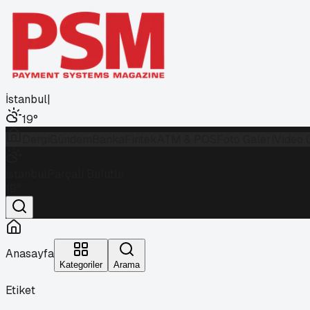
İstanbul
|
19
°
Dergi
Gündem
Banka
Fintek
ATM & POS
Foto Galeri
Video 
İstanbul
Parçalı Bulutlu
19
°
Anasayfa
Kategoriler
Arama
Etiket