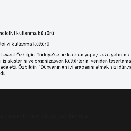
lojiyi kullanma kültürü
nt Özbilgin, Türkiye'de hızla artan yapay zeka yatırımlarını
iş akışlarını ve organizasyon kültürlerini yeniden tasarlam
de etti. Özbilgin, "Dünyanın en iyi arabasını almak sizi düny
dı.
anında en iyi ve en güncel içerikleri sunar.