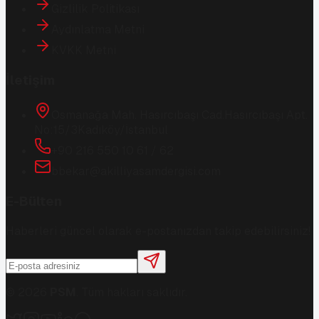
Gizlilik Politikası
Aydınlatma Metni
KVKK Metni
İletişim
Osmanağa Mah. Hasırcıbaşı Cad.
Hasırcıbaşı Apt.
No:15/3
Kadıköy/İstanbul
+90 216 550 10 61 / 62
bbekar@akilliyasamdergisi.com
E-Bülten
Haberleri güncel olarak e-postanızdan takip edebilirsiniz!
©
2026
PSM
. Tüm hakları saklıdır.