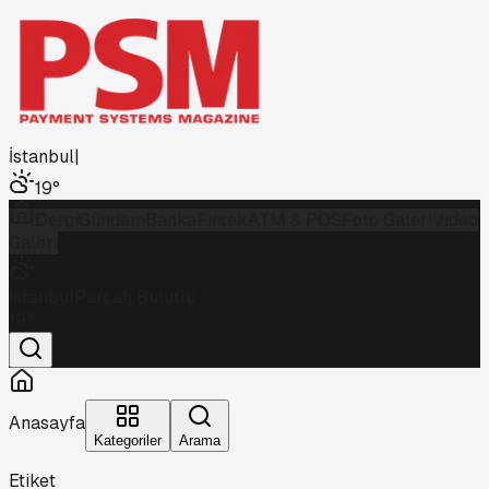
İstanbul
|
19
°
Dergi
Gündem
Banka
Fintek
ATM & POS
Foto Galeri
Video
Galeri
İstanbul
Parçalı Bulutlu
19
°
Anasayfa
Kategoriler
Arama
Etiket