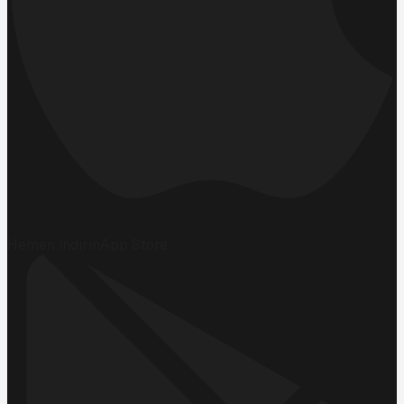
Hemen İndirin
App Store