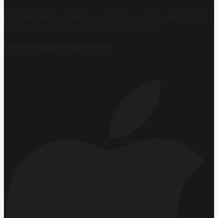
PSM bankacılık, ödeme kuruluşları ve finans teknolojileri
alanında en iyi ve en güncel içerikleri sunar.
Mobil Uygulamamızı İndirin