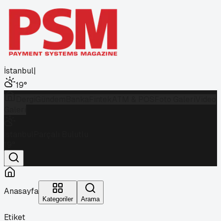
İstanbul
|
19
°
Dergi
Gündem
Banka
Fintek
ATM & POS
Foto Galeri
Video
Galeri
İstanbul
Parçalı Bulutlu
19
°
Anasayfa
Kategoriler
Arama
Etiket