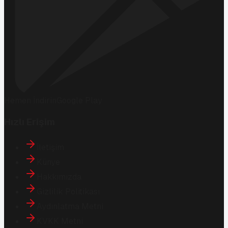
Hemen İndirin
Google Play
Hızlı Erişim
İletişim
Künye
Hakkımızda
Gizlilik Politikası
Aydınlatma Metni
KVKK Metni