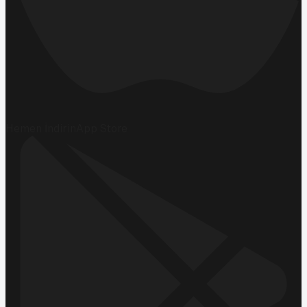
Hemen İndirin
App Store